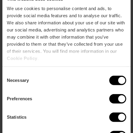
We use cookies to personalise content and ads, to
Comment s'y rendre
provide social media features and to analyse our traffic.
We also share information about your use of our site with
our social media, advertising and analytics partners who
Plaza Rodrigo Botet, 5 46002 València
may combine it with other information that you’ve
provided to them or that they’ve collected from your use
of their services. You will find more information in our
Cookie Policy
.
Consent
Necessary
Selection
ose
Preferences
ebar
p
Voir la carte
r
Statistics
ation