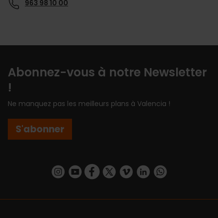
963 98 10 00
Abonnez-vous à notre Newsletter
!
Ne manquez pas les meilleurs plans à Valencia !
S'abonner
https://www.instagram.com/visit_valencia/
https://www.youtube.com/user/Turisvalenc
https://www.facebook.com/Valencia.E
https://twitter.com/ValenciaEspa
https://vimeo.com/visitvalen
https://www.linkedin.com/company/turismo-valencia/
https://api.whatsapp.com/send/?