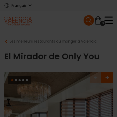
Skip
Français
to
main
Mobile menu ex
content
0
Main
Breadcrumb
Les meilleurs restaurants où manger à Valencia
navigation
El Mirador de Only You