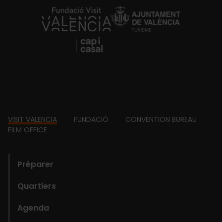
https://fundacion.visitvalencia.com/
Footer
VISIT VALENCIA
FUNDACIÓ
CONVENTION BUREAU
FILM OFFICE
domains
Préparer
Quartiers
Agenda