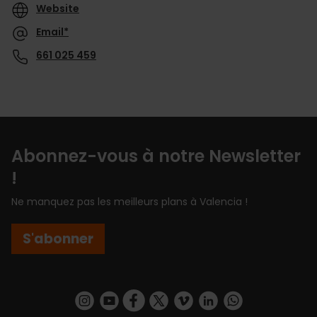
Website
Email*
661 025 459
Abonnez-vous à notre Newsletter
!
Ne manquez pas les meilleurs plans à Valencia !
S'abonner
https://www.instagram.com/visit_valencia/
https://www.youtube.com/user/Turisvalenc
https://www.facebook.com/Valencia.E
https://twitter.com/ValenciaEspa
https://vimeo.com/visitvalen
https://www.linkedin.com/company/turismo-valencia/
https://api.whatsapp.com/send/?