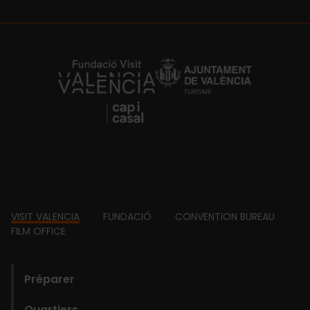
https://fundacion.visitvalencia.com/
Footer
VISIT VALENCIA
FUNDACIÓ
CONVENTION BUREAU
FILM OFFICE
domains
Préparer
Quartiers