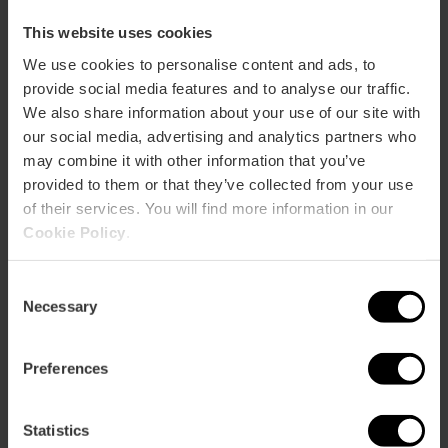
This website uses cookies
Metro
L3,
L5,
L7,
L9
We use cookies to personalise content and ads, to
Bus
provide social media features and to analyse our traffic.
We also share information about your use of our site with
6,
8,
10,
11,
19,
31,
32,
40,
70,
71,
81
our social media, advertising and analytics partners who
may combine it with other information that you’ve
Calle Moratín, 12 (8º floor) 46002 València
provided to them or that they’ve collected from your use
of their services. You will find more information in our
Cookie Policy
.
Consent
Necessary
Selection
Preferences
ose
ebar
Statistics
p