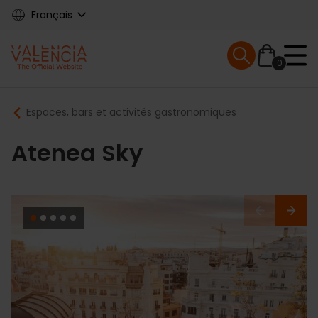
Skip
Français
to
main
Mobile menu ex
content
0
Main
Breadcrumb
Espaces, bars et activités gastronomiques
navigation
Atenea Sky