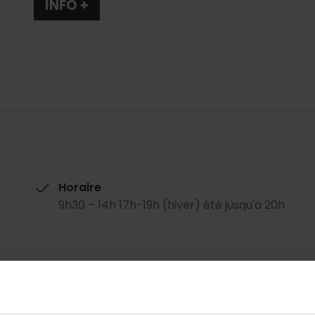
INFO +
Horaire
9h30 – 14h 17h-19h (hiver) été jusqu'à 20h