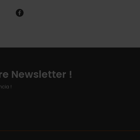
e Newsletter !
cia !