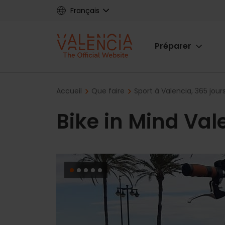
Skip
Français
to
main
Main
content
Préparer
navigat
Breadcrumb
Accueil
Que faire
Sport à Valencia, 365 jou
Bike in Mind Val