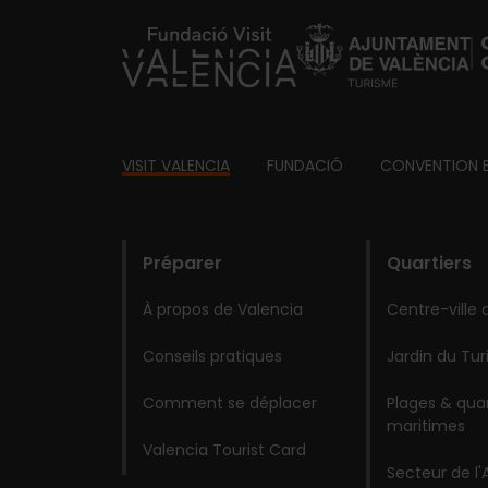
https://fundacion.visitvalencia.com/
Footer
VISIT VALENCIA
FUNDACIÓ
CONVENTION 
domains
Préparer
Quartiers
À propos de Valencia
Centre-ville 
Conseils pratiques
Jardin du Tur
Comment se déplacer
Plages & quar
maritimes
Valencia Tourist Card
Secteur de l'