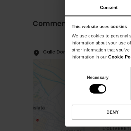
Consent
Comment s'y rendre
This website uses cookies
We use cookies to personalis
information about your use of
other information that you’ve
Calle Donoso Cortés, 12 46005 Valè
information in our
Cookie Po
Consent
Necessary
Selection
Close
sidebar
DENY
map
Get
your