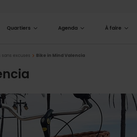
Quartiers
Agenda
À faire
ion
rs sans excuses
Bike in Mind Valencia
encia