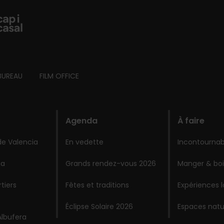
BUREAU
FILM OFFICE
Agenda
À faire
de Valencia
En vedette
Incontournab
ia
Grands rendez-vous 2026
Manger & boi
tiers
Fêtes et traditions
Expériences 
Éclipse Solaire 2026
Espaces natu
Albufera