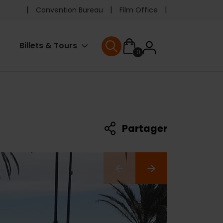
Pre
Convention Bureau
Film Office
header
User
Billets & Tours
0
menu
User menu
accoun
menu
Partager