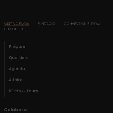
Footer
VISIT VALENCIA
FUNDACIÓ
CONVENTION BUREAU
FILM OFFICE
domains
Préparer
Quartiers
Agenda
À faire
Billets & Tours
Colabora