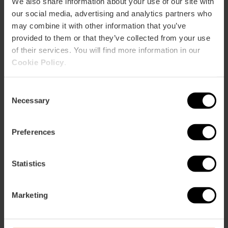
We also share information about your use of our site with
our social media, advertising and analytics partners who
may combine it with other information that you’ve
provided to them or that they’ve collected from your use
of their services. You will find more information in our
Cookie Policy
.
Consent
Necessary
Selection
ose
ebar
p
Preferences
Voir la carte
r
ation
Statistics
Marketing
Directions