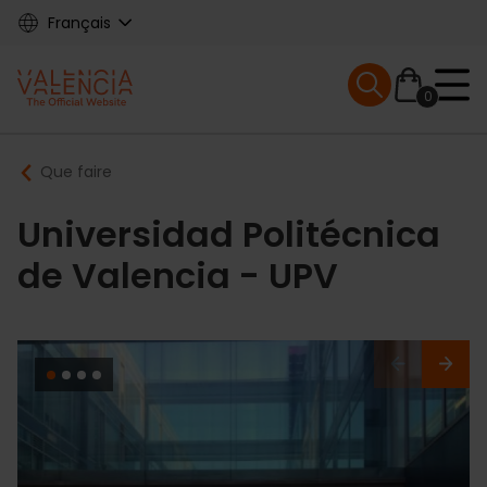
Skip
Français
to
main
Mobile menu ex
content
0
Main
Breadcrumb
Que faire
navigation
Universidad Politécnica
de Valencia - UPV