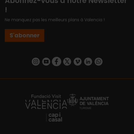
Abonnez-vous à notre Newsletter
!
Ne manquez pas les meilleurs plans à Valencia !
S'abonner
https://www.instagram.com/visit_valencia/
https://www.youtube.com/user/Turisvalenc
https://www.facebook.com/Valencia.E
https://twitter.com/ValenciaEspa
https://vimeo.com/visitvalen
https://www.linkedin.com/company/turismo-valencia/
https://api.whatsapp.com/send/?
https://fundacion.visitvalencia.com/