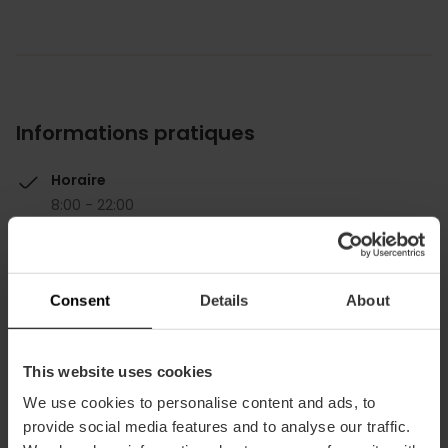
Informations pratiques
Horaire
8:00 - 22:00
Consent
Details
About
Comment s'y rendre
This website uses cookies
We use cookies to personalise content and ads, to
provide social media features and to analyse our traffic.
Camino De Vera 46022 València