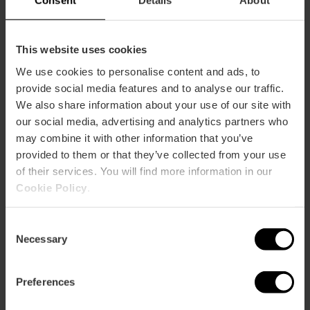
Consent
Details
About
This website uses cookies
We use cookies to personalise content and ads, to
provide social media features and to analyse our traffic.
We also share information about your use of our site with
our social media, advertising and analytics partners who
may combine it with other information that you’ve
provided to them or that they’ve collected from your use
of their services. You will find more information in our
Informations pratiques
Cookie Policy
.
Horaires d'ouverture
Consent
Lundi, Mardi, Mercredi, Jeudi, Vendredi
Necessary
Selection
09:00 - 17:00
Jours de fermeture
Preferences
Samedi
Dimanche