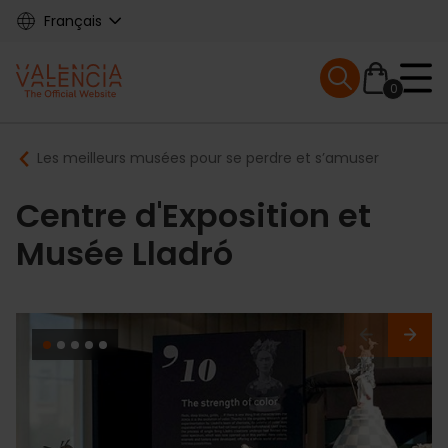
Skip
Français
to
main
Mobile menu ex
content
0
Main
Breadcrumb
Les meilleurs musées pour se perdre et s’amuser
navigation
Centre d'Exposition et
Musée Lladró