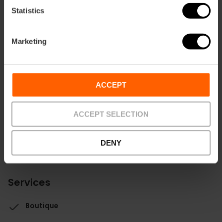
Tickets
Statistics
Free entrance.
Informations d'intérêts
Marketing
Visite guidée, visite de l’usine et des ateliers
:
du lundi au vendredi, de 10h00 à 13h00 — sur
réservation préalable.
ACCEPT
Réduction Valencia Tourist Card
Cadeau
ACCEPT SELECTION
DENY
Services
Boutique