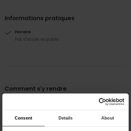
Informations pratiques
Horaire
Pas d'accès au public
Comment s'y rendre
Bus
4,
6,
8,
11,
16,
28,
31,
70,
71,
C1
Consent
Details
About
Carrer del Palau, 2, 46003 València, España