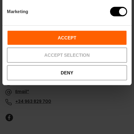
Marketing
ACCEPT
ACCEPT SELECTION
Contact
DENY
Web Palacio Arzobispal
Email*
+34 963 829 700