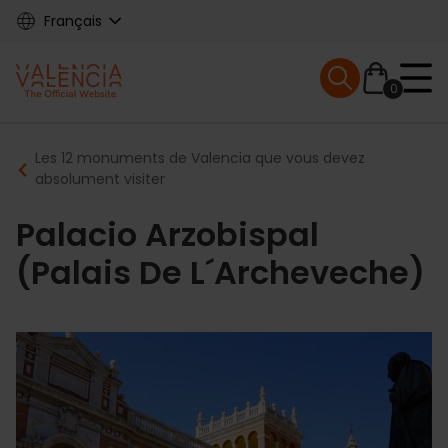
Skip
Français
to
main
Mobile menu ex
content
0
Main
Breadcrumb
Les 12 monuments de Valencia que vous devez
navigation
absolument visiter
Palacio Arzobispal
(Palais De L´Archeveche)