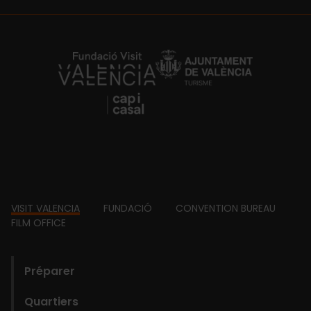
https://fundacion.visitvalencia.com/
Footer
VISIT VALENCIA
FUNDACIÓ
CONVENTION BUREAU
FILM OFFICE
domains
Préparer
Quartiers