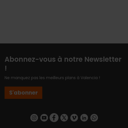
Abonnez-vous à notre Newsletter
!
Ne manquez pas les meilleurs plans à Valencia !
S'abonner
https://www.instagram.com/visit_valencia/
https://www.youtube.com/user/Turisvalenc
https://www.facebook.com/Valencia.E
https://twitter.com/ValenciaEspa
https://vimeo.com/visitvalen
https://www.linkedin.com/company/turismo-valencia/
https://api.whatsapp.com/send/?