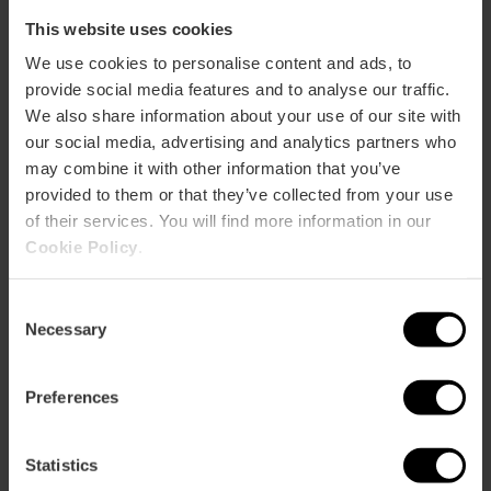
This website uses cookies
We use cookies to personalise content and ads, to
provide social media features and to analyse our traffic.
We also share information about your use of our site with
our social media, advertising and analytics partners who
may combine it with other information that you’ve
provided to them or that they’ve collected from your use
of their services. You will find more information in our
ose
Cookie Policy
.
ebar
p
Voir la carte
r
Consent
ation
Necessary
Selection
Preferences
Statistics
Directions