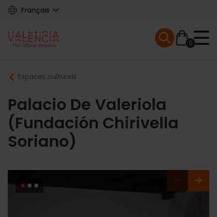
Skip
Français
to
main
Mobile menu ex
content
0
Main
Breadcrumb
Espaces culturels
navigation
Palacio De Valeriola
(Fundación Chirivella
Soriano)