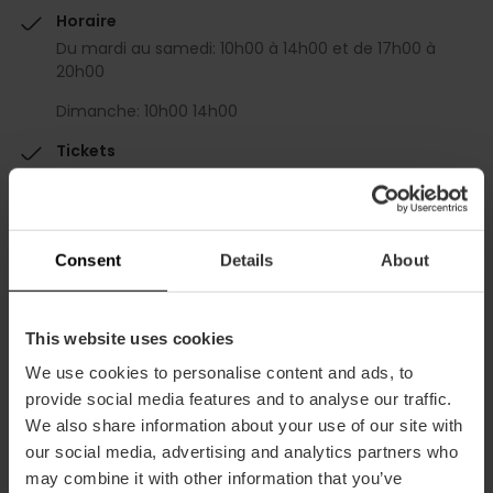
Horaire
Du mardi au samedi: 10h00 à 14h00 et de 17h00 à
20h00
Dimanche: 10h00 14h00
Tickets
L'entrée est de 4€ et 2€ pour les enfants de
moins de 14 ans, les plus de 65 ans et les
étudiants.
Consent
Details
About
This website uses cookies
We use cookies to personalise content and ads, to
provide social media features and to analyse our traffic.
Comment s'y rendre
We also share information about your use of our site with
our social media, advertising and analytics partners who
Metro
may combine it with other information that you’ve
L1,
L2