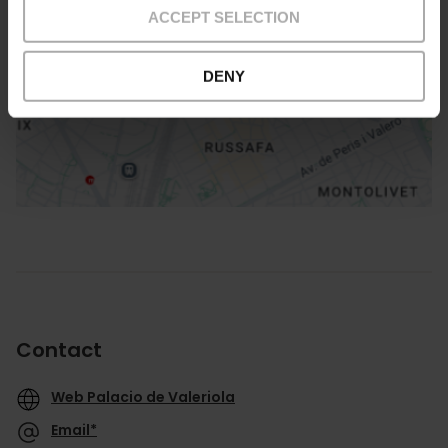
ACCEPT SELECTION
DENY
Directions
Contact
Web Palacio de Valeriola
Email*