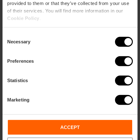
provided to them or that they’ve collected from your use
Bus
of their services. You will find more information in our
11,
60,
62,
73
Cookie Policy
.
Consent
Calle Valeriola, 31, 46001 Valencia, España
Necessary
Selection
Preferences
Statistics
Marketing
ose
ebar
p
Voir la carte
r
ACCEPT
ation