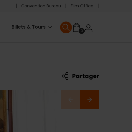
Pre
Convention Bureau
Film Office
header
User
Billets & Tours
0
menu
User menu
accoun
menu
Partager