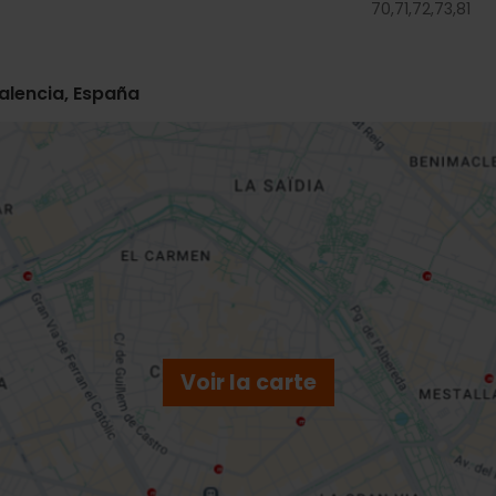
70,
71,
72,
73,
81
Valencia, España
Voir la carte