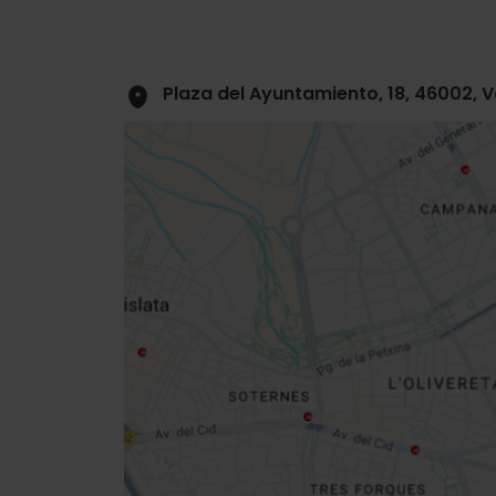
Plaza del Ayuntamiento, 18, 46002, 
Close
sidebar
map
Get
your
location