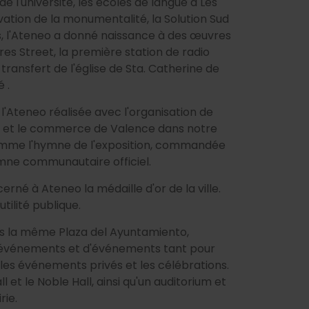
l'université, les écoles de langue à Les
vation de la monumentalité, la Solution Sud
lus, l'Ateneo a donné naissance à des œuvres
res Street, la première station de radio
e transfert de l'église de Sta. Catherine de
 .
l'Ateneo réalisée avec l'organisation de
bile et le commerce de Valence dans notre
omme l'hymne de l'exposition, commandée
ymne communautaire officiel.
erné à Ateneo la médaille d'or de la ville.
utilité publique.
ns la même Plaza del Ayuntamiento,
d'événements et d'événements tant pour
les événements privés et les célébrations.
ll et le Noble Hall, ainsi qu'un auditorium et
rie.