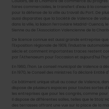
Couloirs, de la Chambre de commerce au progrès de 
foires commerciales, le transfert d'eau à la conser
pour la défense de la ville au travail du Port. De p
aussi disparates que la Société de Valence de voitu
dans la ville, la liaison ferroviaire Madrid-Cuenca, l
Sienne ou de l'Association Valencienne de la Charité
De licence connue est aussi grande entreprise que 
l'Exposition régionale de 1909, l'industrie automo
siècle et comment importantes traces restent c
par l'Athenaeum pour l'occasion et aujourd'hui l'h
En 1960, l'hon. Le conseil municipal de Valence a déc
En 1970, le Conseil des ministres l'a déclaré Entité d'
Ce bâtiment unique situé au coeur de Valence, da
dispose de plusieurs espaces pour toutes sortes 
les entreprises que pour les congrès, comme pour 
Il dispose de différentes salles, telles que le Stolz Ha
des terrasses offrant une vue sur la place de la mai