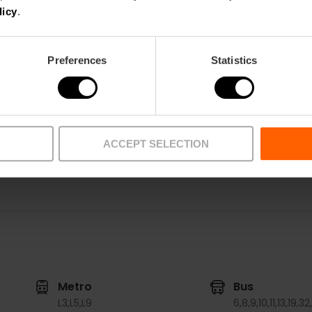
licy
.
Preferences
Statistics
Cafétéria
Librairie
ACCEPT SELECTION
Metro
Bus
L3,
L5,
L9
6,
8,
9,
10,
11,
13,
19,
32,