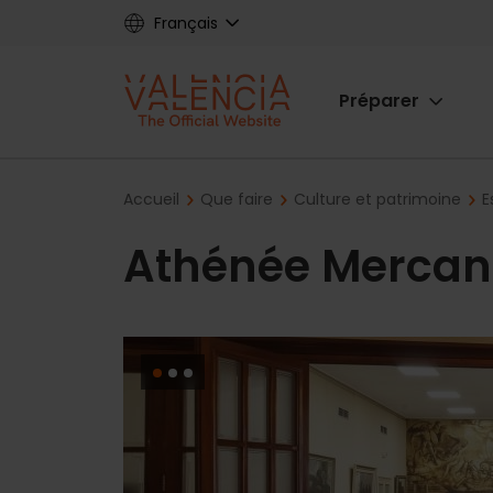
Skip
Français
to
main
Main
content
Préparer
navigat
Breadcrumb
Accueil
Que faire
Culture et patrimoine
E
Athénée Mercant