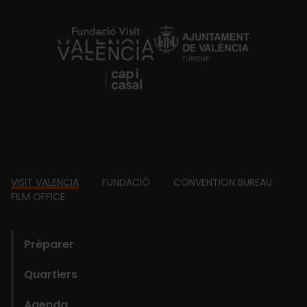
https://fundacion.visitvalencia.com/
Footer
VISIT VALENCIA
FUNDACIÓ
CONVENTION BUREAU
FILM OFFICE
domains
Préparer
Quartiers
Agenda