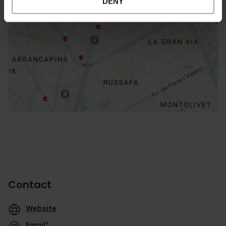
DENY
Directions
Contact
Website
Email*