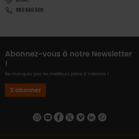
960 660 506
Abonnez-vous à notre Newsletter
!
Ne manquez pas les meilleurs plans à Valencia !
S'abonner
https://www.instagram.com/visit_valencia/
https://www.youtube.com/user/Turisvalenc
https://www.facebook.com/Valencia.E
https://twitter.com/ValenciaEspa
https://vimeo.com/visitvalen
https://www.linkedin.com/company/turismo-valencia/
https://api.whatsapp.com/send/?