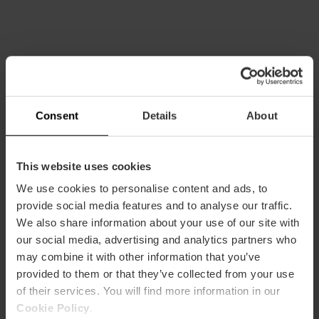
Capacité
Consent
Details
About
Chambres
Chambres : 29
This website uses cookies
We use cookies to personalise content and ads, to
provide social media features and to analyse our traffic.
We also share information about your use of our site with
our social media, advertising and analytics partners who
may combine it with other information that you’ve
Comment s'y rendre
provided to them or that they’ve collected from your use
of their services. You will find more information in our
Cookie Policy
.
Metro