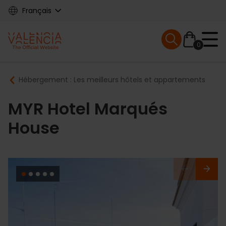
Skip
Français
to
main
Mobile menu ex
content
0
Main
Breadcrumb
Hébergement : Les meilleurs hôtels et appartements
navigation
MYR Hotel Marqués
House