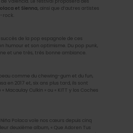
 de Valencia. Le festival proposera des
Polaca et Sienna,
ainsi que d’autres artistes
-rock.
ds succès de la pop espagnole de ces
 son humour et son optimisme. Du pop punk,
cène et une très, très bonne ambiance.
la peau comme du chewing-gum et du fun,
a en 2017 et, six ans plus tard, ils sont
 « Macaulay Culkin » ou « KITT y los Coches
. Niña Polaca vole nos cœurs depuis cinq
 leur deuxième album, « Que Adoren Tus