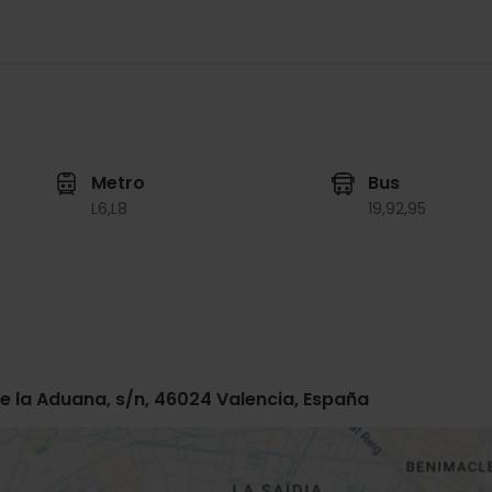
Metro
Bus
L6,
L8
19,
92,
95
de la Aduana, s/n, 46024 Valencia, España