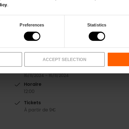
TICKETS
licy
.
Preferences
Statistics
ACCEPT SELECTION
Date
16/11/2024 - 16/11/2024
Horaire
12:00
Tickets
À partir de 9€