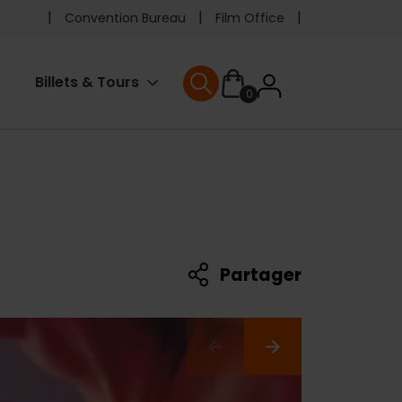
Pre
Convention Bureau
Film Office
header
User
Billets & Tours
0
menu
User menu
accoun
menu
Partager