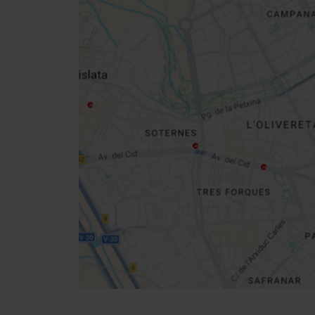
Close
sidebar
map
Get
your
location
Directions