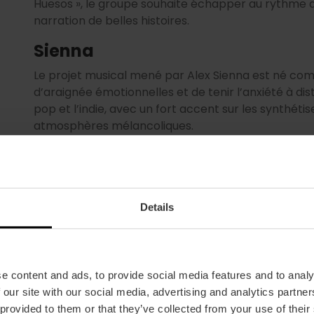
Huesos », le groupe souhaite échapper au rythme d
narration de belles histoires.
Sienna
Le projet musical mené par Alex Sienna est né com
d’araignée émotionnelles et de tenir l’anxiété à di
pop et l’indie, avec un fort accent sur les synthéti
atmosphères mélancoliques.
Vibra Mahou Fest n’est pas seulement de la musiqu
d’un programme musical exceptionnel, l’événement
culturelles et de loisirs. Le
11 novembre à La Marin
Details
e content and ads, to provide social media features and to analy
 our site with our social media, advertising and analytics partn
 provided to them or that they’ve collected from your use of their