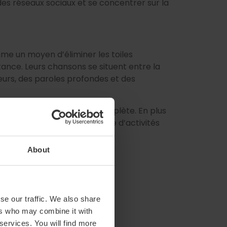
es réseaux sociaux et se concentrer sur la
me un moyen d’éliminer les toiles
stance. Leurs chansons se situent entre la
seurs, des paroles profondes et des
e, c’est une expérience complète. En plus
 proposera un agenda varié d’activités
a
, un grand festival !
About
se our traffic. We also share
ers who may combine it with
 services. You will find more