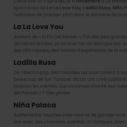
Cette fois-ci, il aura lieu le
11 novembre
à La Marina
spectacles de
La La Love You, Ladilla Rusa, Niña 
nationaux de premier plan dans le domaine du pop
La La Love You
Auteurs de « El Fin Del Mundo », l’un des plus gran
dernières années, La La Love You se distingue par
des riffs rapides, des tonnes d’expérience de la s
Ladilla Rusa
De l’électropop, des mélodies qui vous collent à 
beaucoup de fun. Tania et Victor ont créé Ladilla Rus
toujours les mêmes. Qui n’a jamais chanté leur tube
del Pasado » ? Des génies.
Niña Polaca
Authenticité, touches indie rock et de garage rock
ans avec des chansons acerbes et ironiques. Avec