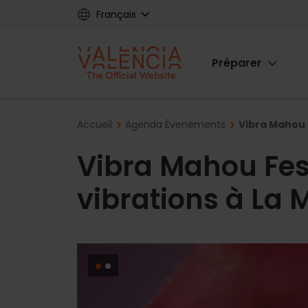
Skip
Français
to
main
Main
content
Préparer
navigat
Breadcrumb
Accueil
Agenda Évenements
Vibra Mahou 
Vibra Mahou Fes
vibrations à La 