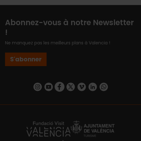
Abonnez-vous à notre Newsletter
!
Ne manquez pas les meilleurs plans à Valencia !
S'abonner
https://www.instagram.com/visit_valencia/
https://www.youtube.com/user/Turisvalenc
https://www.facebook.com/Valencia.E
https://twitter.com/ValenciaEspa
https://vimeo.com/visitvalen
https://www.linkedin.com/company/turismo-valencia/
https://api.whatsapp.com/send/?
https://fundacion.visitvalencia.com/