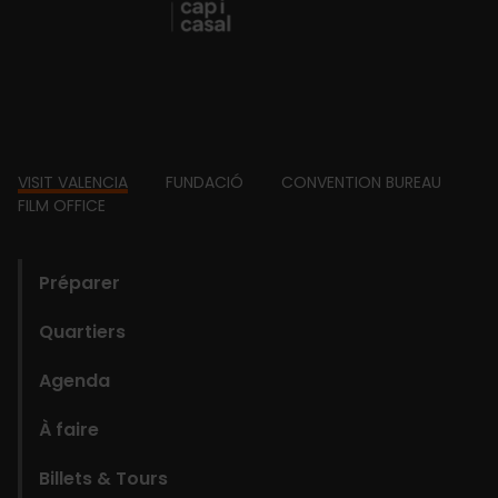
Footer
VISIT VALENCIA
FUNDACIÓ
CONVENTION BUREAU
FILM OFFICE
domains
Préparer
Quartiers
Agenda
À faire
Billets & Tours