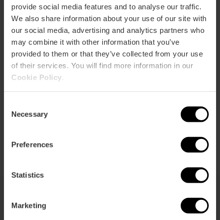
provide social media features and to analyse our traffic.
We also share information about your use of our site with
our social media, advertising and analytics partners who
may combine it with other information that you’ve
provided to them or that they’ve collected from your use
Directions
of their services. You will find more information in our
Cookie Policy
.
Consent
Necessary
Selection
Preferences
Statistics
Marketing
Vous pouvez aussi être intéressé