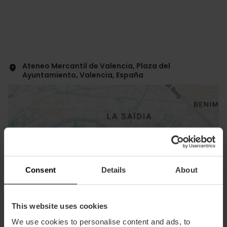
Ateneo Mercantil de Valencia, Plaza del
Ayuntamiento, Valencia, España
Consent
Details
About
ose
ebar
p
This website uses cookies
Voir la carte
r
We use cookies to personalise content and ads, to
ation