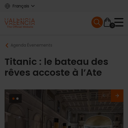
Skip
Français
to
main
Mobile menu ex
content
0
Main
Breadcrumb
Agenda Évenements
navigation
Titanic : le bateau des
rêves accoste à l’Ate