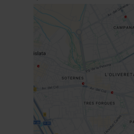
Close
sidebar
map
Get
your
location
Directions