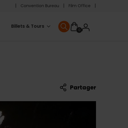
Pre
Convention Bureau
Film Office
header
User
Billets & Tours
0
menu
User menu
accoun
menu
Partager