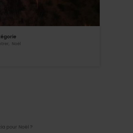
égorie
trer
Noël
cia pour Noël ?