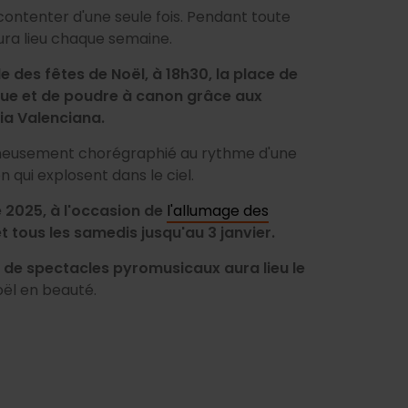
e contenter d'une seule fois. Pendant toute
aura lieu chaque semaine.
 des fêtes de Noël, à 18h30, la place de
sique et de poudre à canon grâce aux
ia Valenciana.
igneusement chorégraphié au rythme d'une
 qui explosent dans le ciel.
e 2025
, à l'occasion de
l'allumage des
et tous les samedis jusqu'au 3 janvier.
e de spectacles pyromusicaux aura lieu le
Noël en beauté.