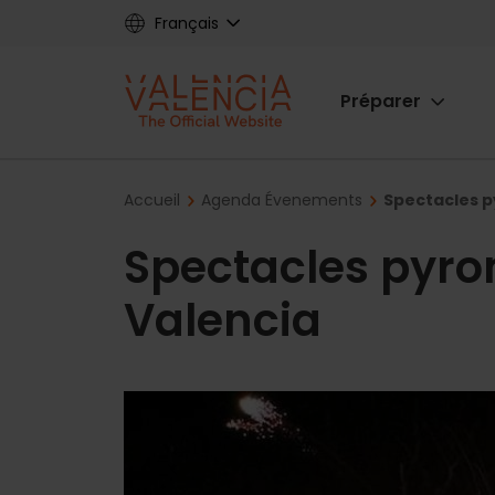
Skip
Français
to
main
Main
content
Préparer
navigat
Breadcrumb
Accueil
Agenda Évenements
Spectacles p
Spectacles pyro
Valencia