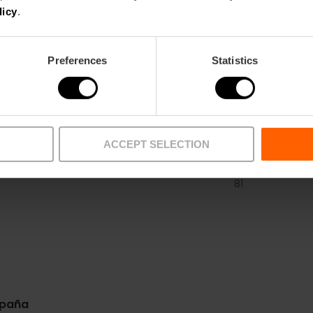
licy
.
Preferences
Statistics
ACCEPT SELECTION
Metro
Bus
L3,
L5,
L9
4,
6,
10,
11,
16,
26,
31,
3
81
spaña