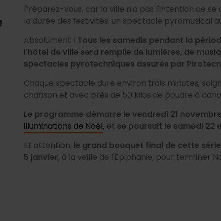
Préparez-vous, car la ville n'a pas l'intention de s
e
la durée des festivités, un spectacle pyromusical 
Absolument !
Tous les samedis pendant la période
l'hôtel de ville sera remplie de lumières, de mu
spectacles pyrotechniques assurés par Pirotecn
Chaque spectacle dure environ trois minutes, so
chanson et avec près de 50 kilos de poudre à canon
Le programme démarre le vendredi 21 novembr
illuminations de Noël
, et se poursuit le samedi 22 
Et attention,
le grand bouquet final de cette séri
5 janvier
, à la veille de l'Épiphanie, pour terminer 