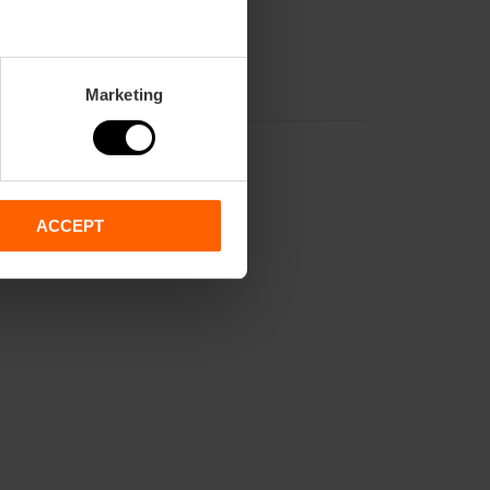
Marketing
ACCEPT
2,
70,
71,