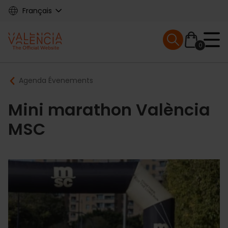
Skip
Français
to
main
Mobile menu ex
content
0
Main
Breadcrumb
Agenda Évenements
navigation
Mini marathon València
MSC