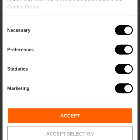
Cookie Policy
.
Consent
Necessary
Selection
Vous pouvez aussi être intéressé
Preferences
Statistics
Marketing
ACCEPT
ACCEPT SELECTION