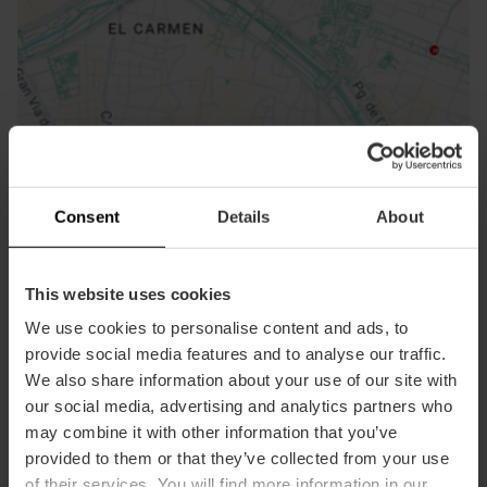
ose
ebar
p
Voir la carte
r
ation
Consent
Details
About
This website uses cookies
We use cookies to personalise content and ads, to
Directions
provide social media features and to analyse our traffic.
We also share information about your use of our site with
our social media, advertising and analytics partners who
may combine it with other information that you’ve
provided to them or that they’ve collected from your use
of their services. You will find more information in our