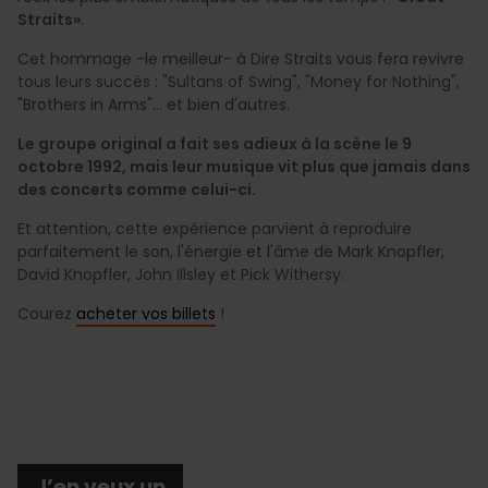
Straits»
.
Cet hommage
-le
meilleur-
à Dire Straits vous fera revivre
tous leurs succès : "Sultans of Swing", "Money for Nothing",
"Brothers in Arms"... et bien d'autres.
Le groupe original a fait ses adieux à la scène le 9
octobre 1992, mais leur musique vit plus que jamais dans
des concerts comme celui-ci.
Et attention, cette expérience parvient à reproduire
parfaitement le son, l'énergie et l'âme de Mark Knopfler,
David Knopfler, John Illsley et Pick Withersy.
Courez
acheter vos billets
!
J’en veux un