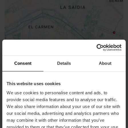
ose
ebar
p
Voir la carte
r
Consent
Details
About
ation
This website uses cookies
We use cookies to personalise content and ads, to
provide social media features and to analyse our traffic.
We also share information about your use of our site with
Directions
our social media, advertising and analytics partners who
may combine it with other information that you’ve
provided to them or that they’ve collected from your use