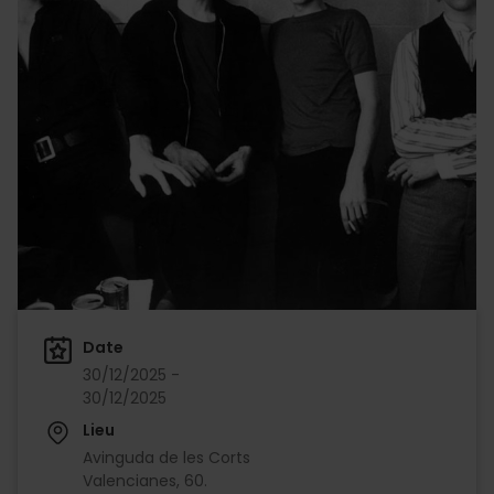
Date
30/12/2025 -
30/12/2025
Lieu
Avinguda de les Corts
Valencianes, 60.