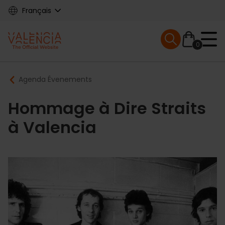
Skip
Français
to
main
Mobile menu ex
content
0
Main
Breadcrumb
Agenda Évenements
navigation
Hommage à Dire Straits
à Valencia