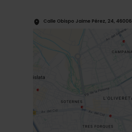
Calle Obispo Jaime Pérez, 24, 46006
Close
sidebar
map
Get
your
location