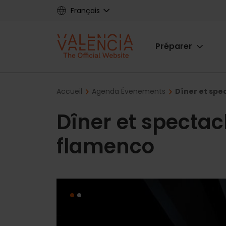
Skip
Français
to
main
Main
content
Préparer
navigat
Breadcrumb
Accueil
Agenda Évenements
Dîner et spe
Dîner et spectac
flamenco