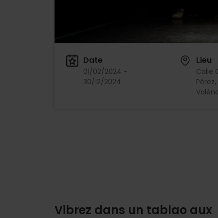
Date
Lieu
01/02/2024 -
Calle 
30/12/2024
Pérez,
Valènc
Vibrez dans un tablao aux