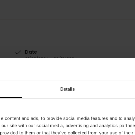
Date
01/02/2024 - 30/12/2024
Horaire
Du jeudi au samedi :
Dîner : 20h00
Details
Spectacle : 22h30. Durée approximative : 70 m
Dimanche :
Dîner : 19h00
Spectacle : 20h30. Durée approximative: 70 mi
e content and ads, to provide social media features and to analy
 our site with our social media, advertising and analytics partn
Tickets
 provided to them or that they’ve collected from your use of their