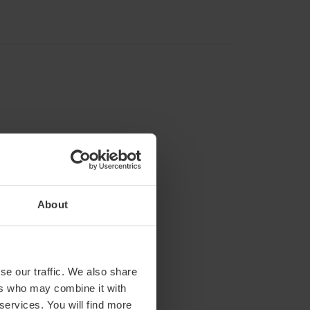
About
inutes.
nutes.
se our traffic. We also share
ers who may combine it with
 services. You will find more