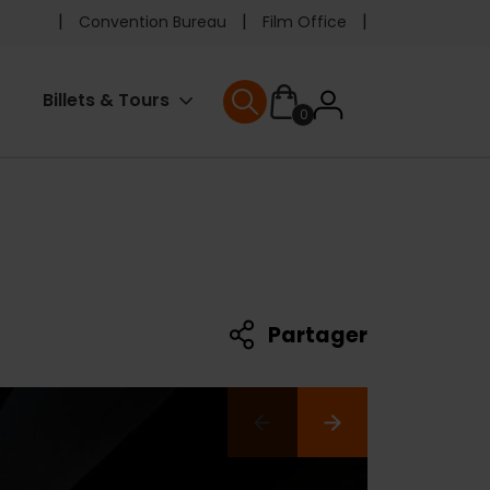
Pre
Convention Bureau
Film Office
header
User
Billets & Tours
0
menu
User menu
accoun
menu
Partager