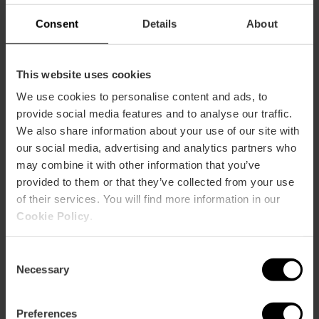
ebar
p
Consent
Details
About
Voir la carte
r
ation
This website uses cookies
We use cookies to personalise content and ads, to
provide social media features and to analyse our traffic.
We also share information about your use of our site with
our social media, advertising and analytics partners who
Directions
may combine it with other information that you’ve
provided to them or that they’ve collected from your use
of their services. You will find more information in our
Cookie Policy
.
Consent
Necessary
Selection
Preferences