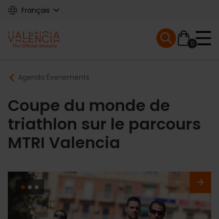
Skip
Français
to
main
Mobile menu ex
content
0
Main
Breadcrumb
Agenda Évenements
navigation
Coupe du monde de
triathlon sur le parcours
MTRI Valencia