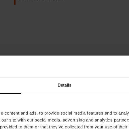
Details
Date
24/07/2026 - 25/07/2026
Horaire
e content and ads, to provide social media features and to analy
Consulter chaque concert.
 our site with our social media, advertising and analytics partn
 provided to them or that they’ve collected from your use of their