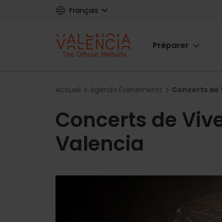
Skip
Français
to
main
Main
content
Préparer
navigat
Breadcrumb
Accueil
Agenda Évenements
Concerts de 
Concerts de Viv
Valencia