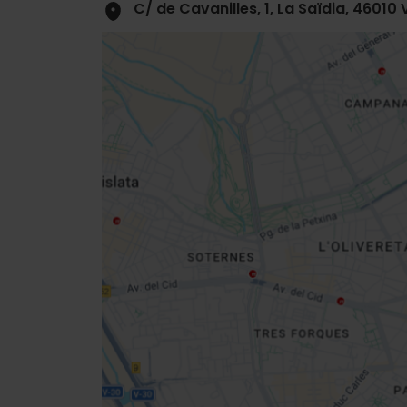
C/ de Cavanilles, 1, La Saïdia, 46010
Close
sidebar
map
Get
your
location
Directions