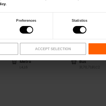
Tickets
licy
.
À partir de 25 €.
Preferences
Statistics
ACCEPT SELECTION
Metro
Bus
L4,
L6
31,
70,
71,
81,
C2