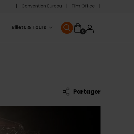
Pre
Convention Bureau
Film Office
header
User
Billets & Tours
0
menu
User menu
accoun
menu
Partager