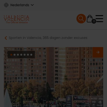
Skip
Nederlands
to
main
Mobile menu ex
content
0
Main
Breadcrumb
Sporten in Valencia, 365 dagen zonder excuses
navigation