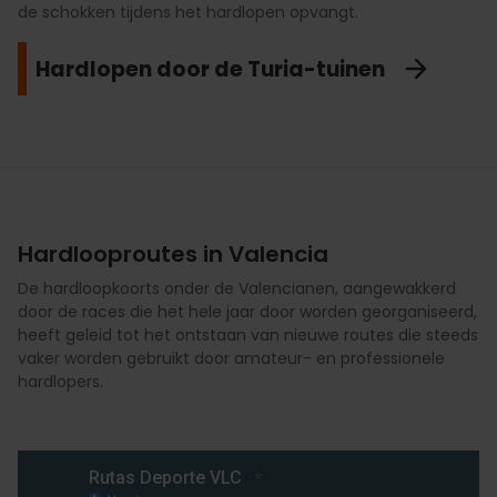
de schokken tijdens het hardlopen opvangt.
veranderen.
afstandsmarkeringen om de 100 meter, twee plekken voor
La Marina
stretchen en krachtoefeningen, vier waterfonteinen en 91
bomen voor schaduw en een betere omgeving.
Hardlopen door de Turia-tuinen
Verken de Huerta
Hardlooproutes in Valencia
De hardloopkoorts onder de Valencianen, aangewakkerd
door de races die het hele jaar door worden georganiseerd,
heeft geleid tot het ontstaan van nieuwe routes die steeds
vaker worden gebruikt door amateur- en professionele
hardlopers.