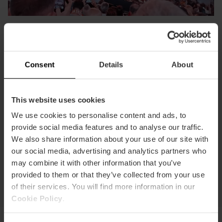
Voel de spanning van basketbal in de
Roig Arena
Consent
Details
About
Gelegen in de Roig Arena, biedt de winkel de
wedstrijdtenues en de "Cultuur van Inspanning" lijn aan. Het
Een wedstrijd bijwonen in de Roig Arena is de toekomst van
is de verplichte stop om de "taronja" kleuren mee naar huis
de sport beleven. Deze hypermoderne locatie biedt
This website uses cookies
te nemen en het embleem te dragen van een team dat
perfecte akoestiek en zichtbaarheid om van de Europese
het pure mediterrane hart is.
We use cookies to personalise content and ads, to
elite te genieten. De energie van de oranje supporters in
provide social media features and to analyse our traffic.
zo'n innovatieve omgeving maakt van elke wedstrijd een
levendig en uniek spektakel.
Valencia Basket Shop
We also share information about your use of our site with
our social media, advertising and analytics partners who
Ik wil gaan
may combine it with other information that you’ve
provided to them or that they’ve collected from your use
of their services. You will find more information in our
Cookie Policy
.