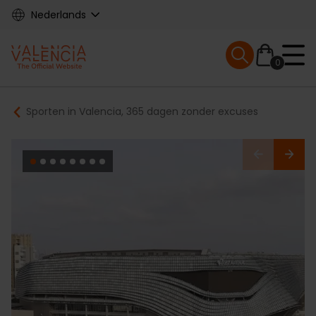
Skip
Nederlands
to
main
Mobile menu ex
content
0
Main
Breadcrumb
Sporten in Valencia, 365 dagen zonder excuses
navigation