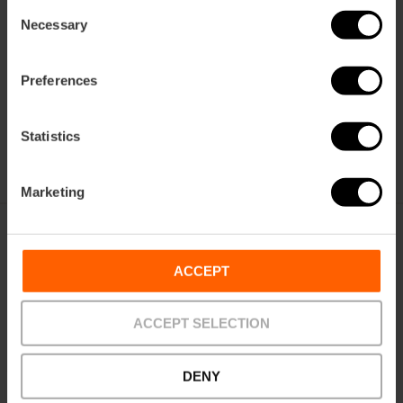
Consent
Necessary
Selection
L'Alqueria del Basket
15.000 vierkante meter en 13 hypermoderne velden, een
Preferences
talent-genererend centrum dat de meest prestigieuze
basketbaltoernooien ter wereld huisvest.
Statistics
Marketing
Hoe er te komen
ACCEPT
ACCEPT SELECTION
La Alquería del Basket, Calle del Bombero Ramon
Duart, Valencia, España
DENY