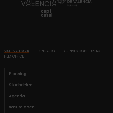
https://fundacion.visitvalencia.com/
Footer
VISIT VALENCIA
FUNDACIÓ
CONVENTION BUREAU
FILM OFFICE
domains
Planning
Stadsdelen
Agenda
Wat te doen