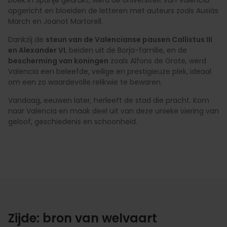
boek in Spanje gedrukt, werd de Universiteit van Valencia
opgericht en bloeiden de letteren met auteurs zoals Ausiàs
March en Joanot Martorell.
Dankzij de
steun van de Valencianse pausen Callixtus III
en Alexander VI
, beiden uit de Borja-familie, en de
bescherming van koningen
zoals Alfons de Grote, werd
Valencia een beleefde, veilige en prestigieuze plek, ideaal
om een zo waardevolle relikwie te bewaren.
Vandaag, eeuwen later, herleeft de stad die pracht. Kom
naar Valencia en maak deel uit van deze unieke viering van
geloof, geschiedenis en schoonheid.
Zijde: bron van welvaart