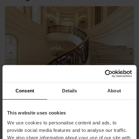
Consent
Details
About
Deze route volgen is als een reis naar het verleden tussen
This website uses cookies
fresco’s, altaren en iconische gebouwen waar kunst, religie
We use cookies to personalise content and ads, to
en macht samenkomen. Welke haltes maken het uit?
provide social media features and to analyse our traffic.
We also share information about your use of our site with