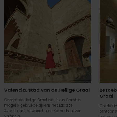
Valencia, stad van de Heilige Graal
Bezoek
Graal
Ontdek de Heilige Graal die Jezus Christus
mogelijk gebruikte tijdens het Laatste
Ontdek i
Avondmaal, bewaard in de Kathedraal van
tentoonst
València.
het geloo