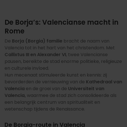
De Borja’s: Valencianse macht in
Rome
De
Borja (Borgia) familie
bracht de naam van
Valencia tot in het hart van het christendom. Met
Callixtus III en Alexander VI
, twee Valencianse
pausen, bereikte de stad enorme politieke, religieuze
en culturele invloed.
Hun mecenaat stimuleerde kunst en kennis: zij
bevorderden de vernieuwing van de
Kathedraal van
Valencia
en de groei van de
Universiteit van
Valencia,
waarmee de stad zich consolideerde als
een belangrijk centrum van spiritualiteit en
wetenschap tijdens de Renaissance.
De Borgia-route in Valencia