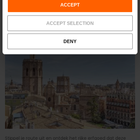
ACCEPT
Een route langs de meest iconische
kerken
ACCEPT SELECTION
DENY
Stippel je route uit en ontdek het rijke erfgoed dat deze