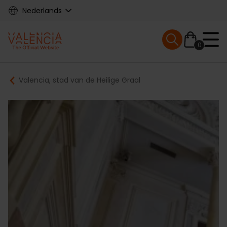
Skip
Nederlands
to
main
Mobile menu ex
content
0
Main
Breadcrumb
Valencia, stad van de Heilige Graal
navigation