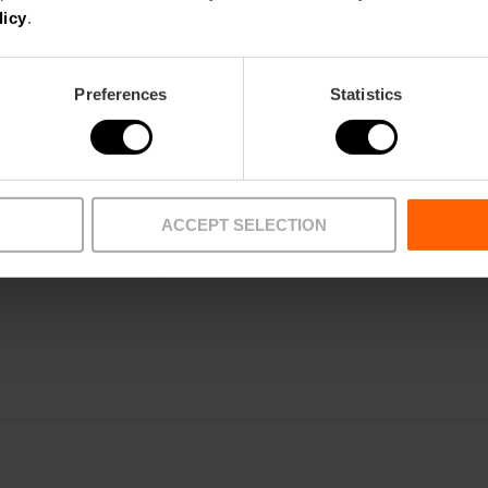
licy
.
Onderzoekscentrum
Op de tweede verdieping vind je biografische d
Preferences
Statistics
manuscripten en een uitgebreide bibliotheek met
talen.
Tuin
ACCEPT SELECTION
Een wandeling door de prachtige mediterrane tui
aanvulling op het bezoek.