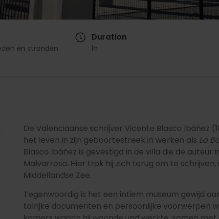
Duration
eden en stranden
1h
e
De Valenciaanse schrijver Vicente Blasco Ibáñez (
het leven in zijn geboortestreek in werken als
La B
Blasco Ibáñez is gevestigd in de villa die de auteur
Malvarrosa. Hier trok hij zich terug om te schrijven
Middellandse Zee.
Tegenwoordig is het een intiem museum gewijd aan d
talrijke documenten en persoonlijke voorwerpen 
kamers waarin hij woonde und werkte, samen met d