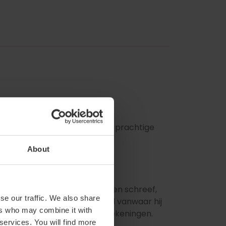
ehouden, met als hoogtepunt de prachtige
About
ouwd waar de auteur woonde en schreef,
se our traffic. We also share
retten. Hier vind je de stoel vanwaar hij
ers who may combine it with
s brieven en persoonlijke aantekeningen.
 services. You will find more