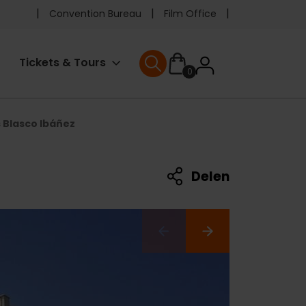
Pre
Convention Bureau
Film Office
header
User
Tickets & Tours
0
menu
User menu
accoun
Blasco Ibáñez
menu
Delen