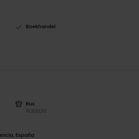
Boekhandel
Bus
19,
31,
32,
92
alencia, España