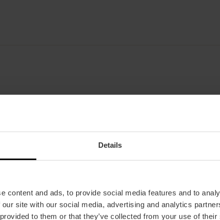
Gevel
De villa heeft haar oorspronkelijke uiterlijk b
galerij van zuilen en kariatiden aan de gevel.
Details
Permanente tentoonstelling
Op de eerste verdieping zijn de kamers nageb
e content and ads, to provide social media features and to analy
met originele meubels, voorwerpen en familieport
 our site with our social media, advertising and analytics partn
over de zee uitkeek, zijn bril en inktpot, evenal
 provided to them or that they’ve collected from your use of their