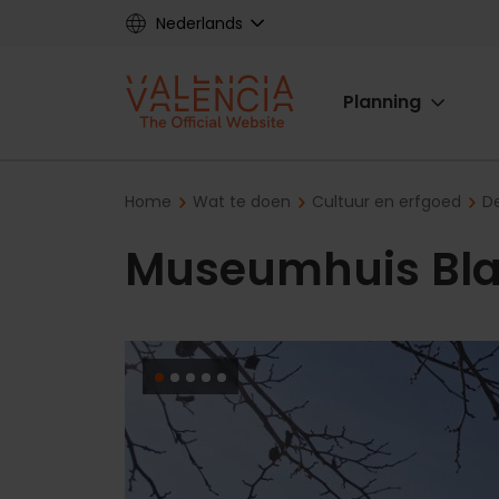
Skip
Nederlands
to
main
Main
content
Planning
navigat
Breadcrumb
Home
Wat te doen
Cultuur en erfgoed
D
Museumhuis Bla