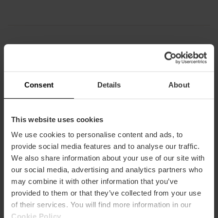
Hoe te arriveren
Consent
Details
About
Metro
L2,
L5
Bus
This website uses cookies
6,
27,
60,
62,
71
We use cookies to personalise content and ads, to
provide social media features and to analyse our traffic.
We also share information about your use of our site with
our social media, advertising and analytics partners who
may combine it with other information that you’ve
Plaza del Ayuntamiento, 1, Valencia, València,
provided to them or that they’ve collected from your use
España
of their services. You will find more information in our
Cookie Policy
.