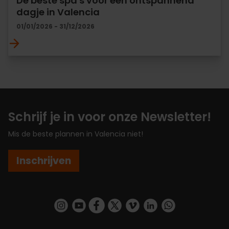
De beste spa's voor een ontspannend
dagje in Valencia
01/01/2026 - 31/12/2026
Schrijf je in voor onze Newsletter!
Mis de beste plannen in Valencia niet!
Inschrijven
https://www.instagram.com/visit_valencia/
https://www.youtube.com/user/Turisvalenc
https://www.facebook.com/VisitValenc
https://twitter.com/ValenciaSpan
https://vimeo.com/visitvalen
https://www.linkedin.com/company/turismo-valencia/
https://api.whatsapp.com/send/?