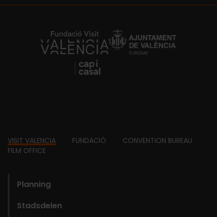
https://fundacion.visitvalencia.com/
Footer
VISIT VALENCIA
FUNDACIÓ
CONVENTION BUREAU
FILM OFFICE
domains
Planning
Stadsdelen