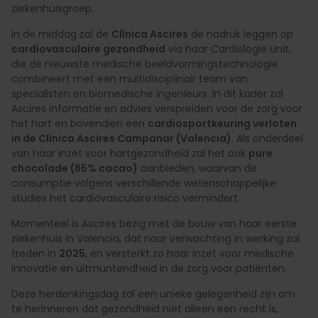
ziekenhuisgroep.​
In de middag zal de
Clínica Ascires
de nadruk leggen op
cardiovasculaire gezondheid
via haar Cardiologie Unit,
die de nieuwste medische beeldvormingstechnologie
combineert met een multidisciplinair team van
specialisten en biomedische ingenieurs. In dit kader zal
Ascires informatie en advies verspreiden voor de zorg voor
het hart en bovendien een
cardiosportkeuring verloten
in de Clínica Ascires Campanar (Valencia)
. Als onderdeel
van haar inzet voor hartgezondheid zal het ook
pure
chocolade (85% cacao)
aanbieden, waarvan de
consumptie volgens verschillende wetenschappelijke
studies het cardiovasculaire risico vermindert.​
Momenteel is Ascires bezig met de bouw van haar eerste
ziekenhuis in Valencia, dat naar verwachting in werking zal
treden in
2025
, en versterkt zo haar inzet voor medische
innovatie en uitmuntendheid in de zorg voor patiënten.​
Deze herdenkingsdag zal een unieke gelegenheid zijn om
te herinneren dat gezondheid niet alleen een recht is,