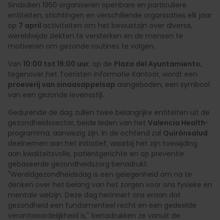
Sindsdien 1950 organiseren openbare en particuliere
entiteiten, stichtingen en verschillende organisaties elk jaar
op
7 april
activiteiten om het bewustzijn over diverse,
wereldwijde ziekten te versterken en de mensen te
motiveren om gezonde routines te volgen.
Van
10:00 tot 19:00 uur
, op de
Plaza del Ayuntamiento
,
tegenover het Toeristen Informatie Kantoor, wordt een
proeverij van sinaasappelsap
aangeboden, een symbool
van een gezonde levensstijl.​
Gedurende de dag zullen twee belangrijke entiteiten uit de
gezondheidssector, beide leden van het
Valencia Health
-
programma, aanwezig zijn. In de ochtend zal
Quirónsalud
deelnemen aan het initiatief, waarbij het zijn toewijding
aan kwaliteitsvolle, patiëntgerichte en op preventie
gebaseerde gezondheidszorg benadrukt.
"Wereldgezondheidsdag is een gelegenheid om na te
denken over het belang van het zorgen voor ons fysieke en
mentale welzijn. Deze dag herinnert ons eraan dat
gezondheid een fundamenteel recht en een gedeelde
verantwoordelijkheid is," benadrukken ze vanuit de