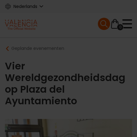
Skip
Nederlands
to
main
Mobile menu ex
content
0
Main
Breadcrumb
Geplande evenementen
navigation
Vier
Wereldgezondheidsdag
op Plaza del
Ayuntamiento