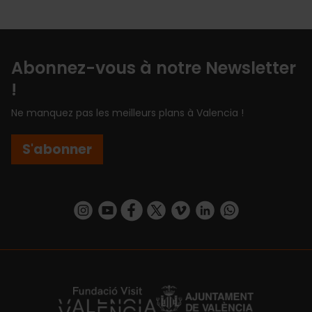
Abonnez-vous à notre Newsletter
!
Ne manquez pas les meilleurs plans à Valencia !
S'abonner
https://www.instagram.com/visit_valencia/
https://www.youtube.com/user/Turisvalenc
https://www.facebook.com/Valencia.E
https://twitter.com/ValenciaEspa
https://vimeo.com/visitvalen
https://www.linkedin.com/company/turismo-valencia/
https://api.whatsapp.com/send/?
https://fundacion.visitvalencia.com/