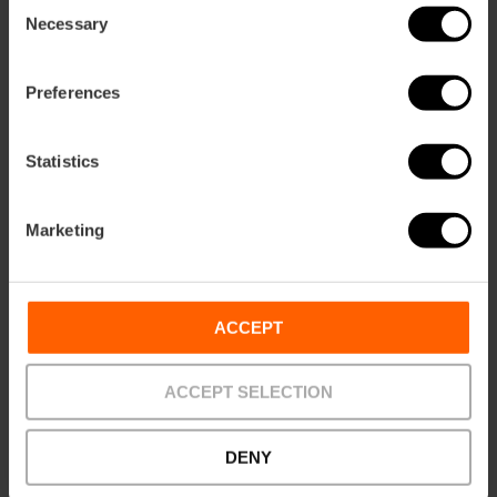
Paseo de La Alameda et comprend l’un des jardins
Consent
qui sont encore un trésor à découvrir dans la ville :
Necessary
Selection
les Jardins de Monforte. Cette route est pleine de
figuiers australiens, qui peuvent atteindre jusqu’à 60
Preferences
mètres de haut, mais vous verrez également deux
arbres connus sous le nom de faux-poivriers, avec
de petites boules de fruits rouges qui étaient
Statistics
utilisées comme substitut du poivre et sont
maintenant utilisées à des fins médicinales. Vous
trouverez également sur cet itinéraire des
Marketing
spécimens de palmiers de Californie, de chênes
verts ou de jacarandas qui, pendant la période de
floraison, remplissent la ville de fleurs violettes.
ACCEPT
ACCEPT SELECTION
Route : Au-delà des mers. Les
DENY
Indianos