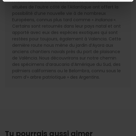
À la fin du XIXe siècle, les colonies américaines
situées de l’autre côté de l’Atlantique ont offert la
possibilité d’une nouvelle vie à de nombreux
Européens, connus plus tard comme «
Indianos
».
Certains sont retournés dans leur pays natal et ont
apporté avec eux des espèces exotiques qui sont
restées pour toujours, également à Valencia. Cette
dernière route nous mène du jardin d’Ayora aux
anciens chantiers navals près du port de plaisance
de València. Nous découvrirons sur notre chemin
des spécimens d’araucaria d’Amérique du Sud, des
palmiers californiens ou le Belombra, connu sous le
nom d’« arbre patriotique » des Argentins.
Tu pourrais aussi aimer