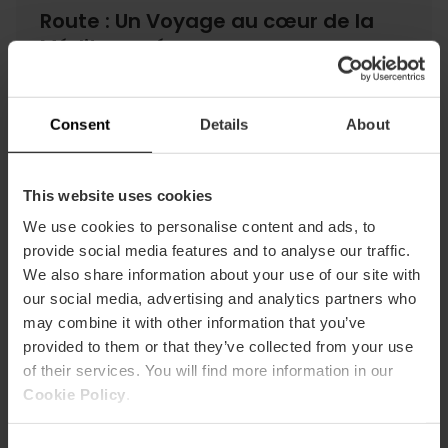
Route : Un Voyage au cœur de la
Méditerranée
Continuez votre voyage, cette fois autour de la
Méditerranée, et découvrez le plus vieil arbre de
toutes les routes : un olivier de 400 ans. Promenez-
Consent
Details
About
vous dans le Parc de la Rambleta et admirez le
mûrier, nourriture préférée des vers à soie, ou l’arar,
dont la résine était utilisée en Égypte pour
This website uses cookies
l’embaumement. Jetez un coup d’œil au
programme culturel de La Rambleta et profitez de
We use cookies to personalise content and ads, to
votre visite pour rester dans les environs et assister
provide social media features and to analyse our traffic.
à des spectacles.
We also share information about your use of our site with
our social media, advertising and analytics partners who
may combine it with other information that you’ve
provided to them or that they’ve collected from your use
Route : Une promenade sur
of their services. You will find more information in our
l’Alameda
Cookie Policy
.
Cette route part de la Plaza de Zaragoza, longe le