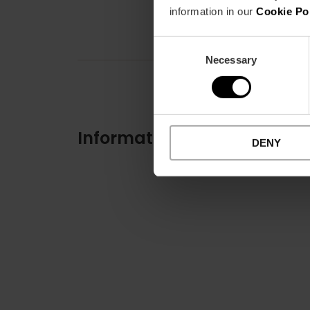
information in our
Cookie Po
Consent
Necessary
Selection
Informations pratiques
DENY