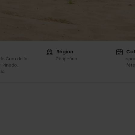
Région
Cat
de Creu de la
Périphérie
spor
 Pinedo,
fête
ia