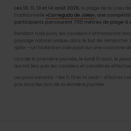
Les 10, 11, 13 et 14 août 2026
, la plage de la Creu d
traditionnelle
«Correguda de Joies»
, une compétiti
participants parcourent 700 mètres de plage à d
Pendant trois jours, les cavaliers s'affronteront lor
paysage naturel unique, dans le but de remporter l
«joia» —un foulard en soie posé sur une couronne d
Lors de la première journée, le lundi 10 août, le pe
auront lieu, puis les cavaliers et cavalières effect
Les jours suivants —les 11, 13 et 14 août— d'autres 
prix aura lieu lors de la dernière journée.