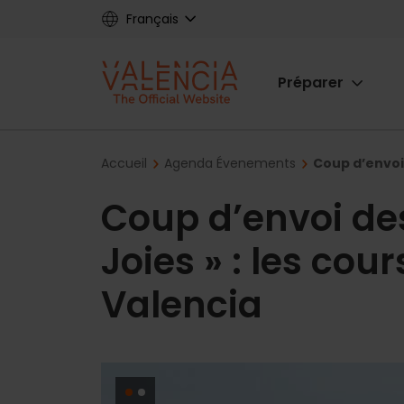
Skip
Français
to
main
Main
content
Préparer
navigat
Breadcrumb
Accueil
Agenda Évenements
Coup d’envoi 
Coup d’envoi de
Joies » : les cou
Valencia