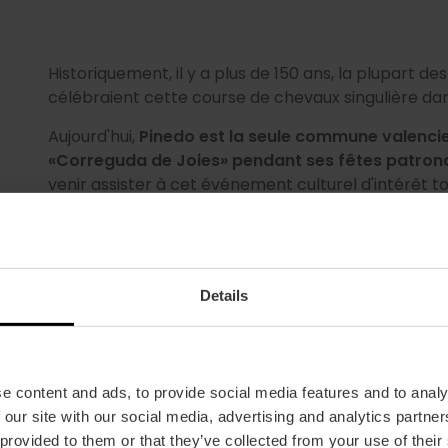
n
Historiquement, il y a plus de 150 ans, la plupart des
célébraient cette course de chevaux singulière dan
Aujourd'hui,
Pinedo est la seule commune valencie
«Correguda de Joies» pendant ses fêtes patron
venir assister à cet événement culturel d'intérêt to
Tradition, histoire et sport vous attendent sur la pl
Details
e content and ads, to provide social media features and to analy
Je veux en savoir plus
 our site with our social media, advertising and analytics partn
 provided to them or that they’ve collected from your use of their