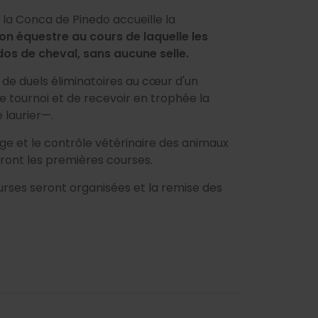
e la Conca de Pinedo accueille la
on équestre au cours de laquelle les
os de cheval, sans aucune selle.
s de duels éliminatoires au cœur d'un
e tournoi et de recevoir en trophée la
e laurier—.
sage et le contrôle vétérinaire des animaux
ueront les premières courses.
courses seront organisées et la remise des