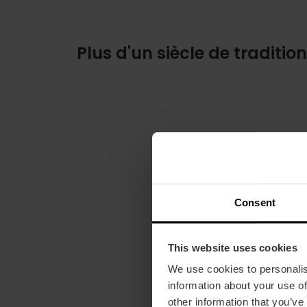
Plus d'un siècle de traditio
Consent
This website uses cookies
We use cookies to personalis
information about your use of
other information that you’ve