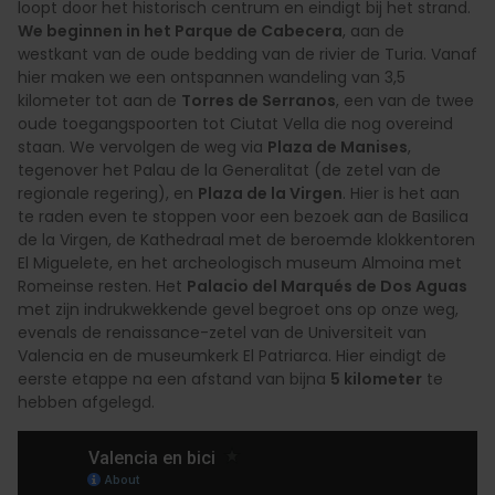
loopt door het historisch centrum en eindigt bij het strand.
We beginnen in het Parque de Cabecera
, aan de
westkant van de oude bedding van de rivier de Turia. Vanaf
hier maken we een ontspannen wandeling van 3,5
kilometer tot aan de
Torres de Serranos
, een van de twee
oude toegangspoorten tot Ciutat Vella die nog overeind
staan. We vervolgen de weg via
Plaza de Manises
,
tegenover het Palau de la Generalitat (de zetel van de
regionale regering), en
Plaza de la Virgen
. Hier is het aan
te raden even te stoppen voor een bezoek aan de Basilica
de la Virgen, de Kathedraal met de beroemde klokkentoren
El Miguelete, en het archeologisch museum Almoina met
Romeinse resten. Het
Palacio del Marqués de Dos Aguas
met zijn indrukwekkende gevel begroet ons op onze weg,
evenals de renaissance-zetel van de Universiteit van
Valencia en de museumkerk El Patriarca. Hier eindigt de
eerste etappe na een afstand van bijna
5 kilometer
te
hebben afgelegd.