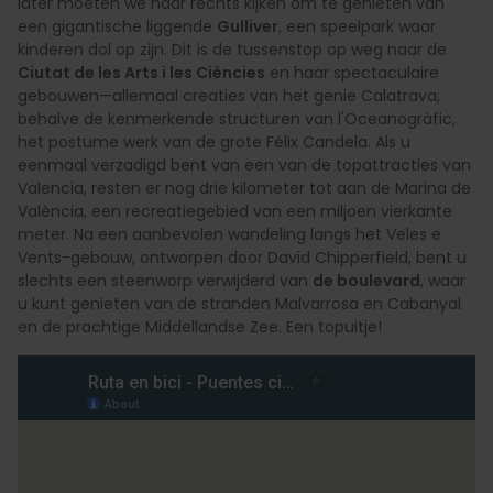
later moeten we naar rechts kijken om te genieten van
een gigantische liggende
Gulliver
, een speelpark waar
kinderen dol op zijn. Dit is de tussenstop op weg naar de
Ciutat de les Arts i les Ciències
en haar spectaculaire
gebouwen—allemaal creaties van het genie Calatrava,
behalve de kenmerkende structuren van l'Oceanogràfic,
het postume werk van de grote Félix Candela. Als u
eenmaal verzadigd bent van een van de topattracties van
Valencia, resten er nog drie kilometer tot aan de Marina de
València, een recreatiegebied van een miljoen vierkante
meter. Na een aanbevolen wandeling langs het Veles e
Vents-gebouw, ontworpen door David Chipperfield, bent u
slechts een steenworp verwijderd van
de boulevard
, waar
u kunt genieten van de stranden Malvarrosa en Cabanyal
en de prachtige Middellandse Zee. Een topuitje!