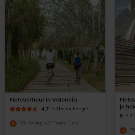
Fietsverhuur in Valencia
Fiets
je hel
4.7
- 3 beoordelingen
0
- 0 
10% Korting VLC Tourist Card
10