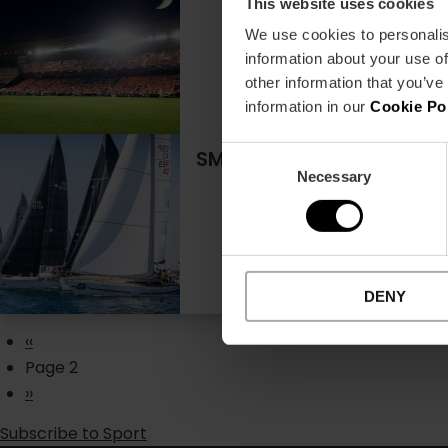
This website uses cookies
We use cookies to personalis
information about your use of
other information that you’ve
information in our
Cookie Po
Consent
SM La Reina-trofee bij C
Necessary
Selection
DENY
Pagination
Previous
‹‹
page
Page 2
Volgende
››
Subscribe to Sport