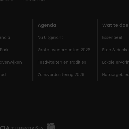
Agenda
Wat te doe
encia
Nu Uitgelicht
Essentieel
 Park
Grote evenementen 2026
Eten & drink
avenwijken
Festiviteiten en tradities
Lokale ervar
ied
Zonsverduistering 2026
Natuurgebie