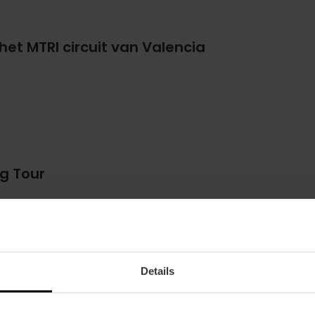
het MTRI circuit van Valencia
g Tour
Details
wedstrijden op het veld van Mestalla