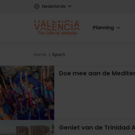
Skip
Nederlands
to
main
Main
content
Planning
navigat
Breadcrumb
Home
Sport
Doe mee aan de Mediterr
Geniet van de Trinidad 