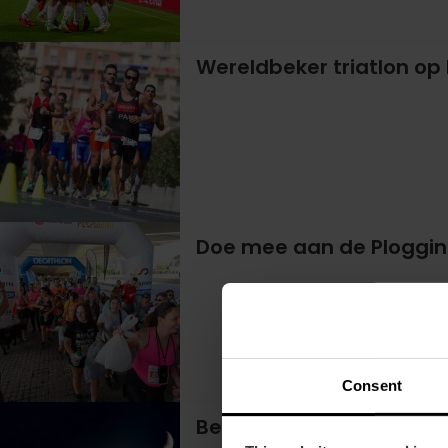
Wereldbeker triatlon op 
Doe mee aan de Ploggin
Consent
Beleef de beste voetbal