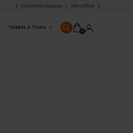
Pre
Convention Bureau
Film Office
header
User
Tickets & Tours
0
menu
User menu
accoun
menu