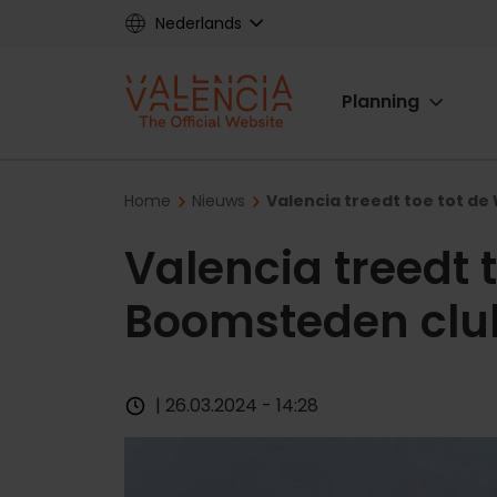
Skip
Nederlands
to
main
Main
content
Planning
navigat
Breadcrumb
Home
Nieuws
Valencia treedt toe tot d
Valencia treedt 
Boomsteden clu
| 26.03.2024 - 14:28