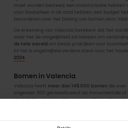
moet worden besteed; een inventarisatie hebben
voor bosbeheer in de stad hebben; een budget he
bevorderen over het belang van bomen door midd
De erkenning van Valencia betekent dat het wordt
waar het de mogelijkheid zal hebben om verbindi
de hele wereld
om beste praktijken voor boombehe
En het is ongetwijfeld verdere steun voor het hou
2024
.
Bomen in Valencia
Valencia heeft
meer dan 148.000 bomen
die over 
ongeveer 500 geclassificeerd als monumentale of 
de rest door hun grootte, vorm, leeftijd, zeldzaamh
omdat ze deel uitmaken van mythen of tradities. O
met behulp van een app kunnen worden verkend.
De
meest voorkomende soorten
die in de stad te
Details