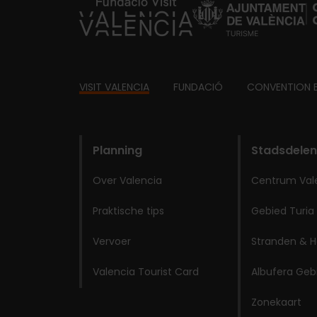
https://fundacion.visitvalencia.com/
Footer
VISIT VALENCIA
FUNDACIÓ
CONVENTION 
domains
Planning
Stadsdelen
Over Valencia
Centrum Val
Praktische tips
Gebied Turia
Vervoer
Stranden & H
Valencia Tourist Card
Albufera Geb
Zonekaart