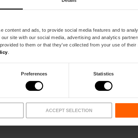
cipres en de acacia. Wat reizigers die de stad bez
sinaasappelbomen
die verspreid staan langs vele
vullen met de geur van jasmijn wanneer de lente kom
de boomsoort die in het grootste aantal wijken te v
e content and ads, to provide social media features and to analy
aurantium) waarvan de vrucht niet eetbaar is. Elk 
 our site with our social media, advertising and analytics partn
sinaasappels geoogst, die worden gecomposteerd v
 provided to them or that they’ve collected from your use of their
licy
.
Preferences
Statistics
ACCEPT SELECTION