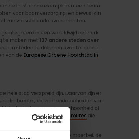
 van de bestaande exemplaren; een team
bben voor boomverzorging; en bewustzijn
el van verschillende evenementen.
 geïntegreerd in een wereldwijd netwerk
ng te maken met
137 andere steden over
er in steden te delen en over te nemen.
den van de
Europese Groene Hoofdstad in
de hele stad verspreid zijn. Daarvan zijn er
unieke bomen, die zich onderscheiden van
eid, biologische oorsprong, schoonheid of
m ze te ontdekken, zijn er
vijf routes
die
 zien zijn, zijn de dadelpalm, de moerbei, de
About