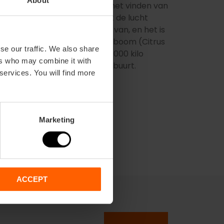
oeken het meest verbaast, is het vinden van
 straten van Valencia, die ook de lucht
t. Er zijn er ongeveer 9.000 van, en het is
inden is. Het is een sieroranjeboom (Citrus
se our traffic. We also share
jaar worden er meer dan 400.000 kilo
ers who may combine it with
oor agrarisch gebruik in de buurt.
 services. You will find more
Marketing
ACCEPT