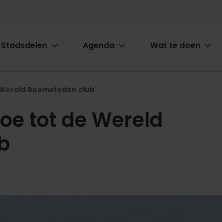
Stadsdelen
Agenda
Wat te doen
ion
e Wereld Boomsteden club
toe tot de Wereld
b