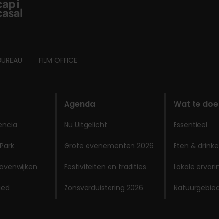
BUREAU
FILM OFFICE
Agenda
Wat te doe
encia
Nu Uitgelicht
Essentieel
 Park
Grote evenementen 2026
Eten & drink
avenwijken
Festiviteiten en tradities
Lokale ervar
ied
Zonsverduistering 2026
Natuurgebie