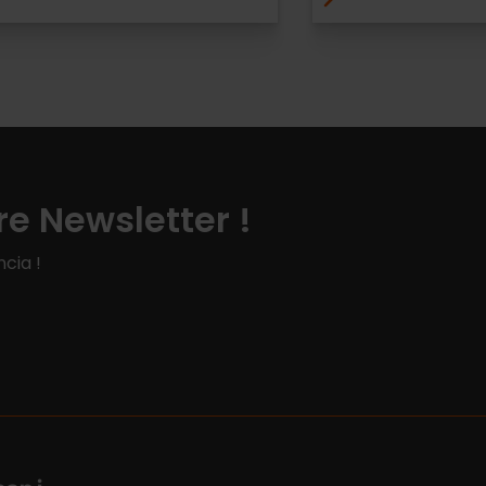
e Newsletter !
cia !