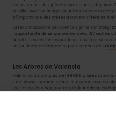
recensement des spécimens existants ; disposer d'u
en ville ; avoir un budget pour l'entretien des arbre
à l'importance des arbres à travers différents év
La reconnaissance de Valence signifie son
intégrat
l'opportunité de se connecter avec 137 autres vil
adopter les meilleures pratiques pour la gestion des
un soutien supplémentaire pour la tenue de la
Capi
Les Arbres de Valencia
Valencia compte
plus de 148 000 arbres
répartis 
sont classés comme arbres monumentaux ou uniques
leur forme, leur âge, leur rareté, leur origine biolog
de mythes ou de traditions. Pour les découvrir, il exi
explorés avec facilité.
Les espèces les plus courantes que l'on peut voir dan