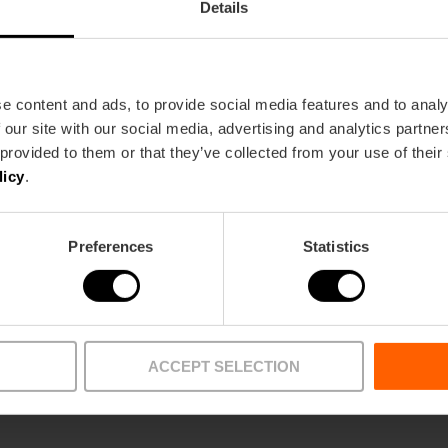
le cyprès et l'acacia. Ce qui surprend le plus les voy
Details
orangers dispersés le long de nombreuses rues 
l'air du parfum du jasmin avec l'arrivée du printemps
d'arbre la plus présente dans le plus grand nombre d
décoratif
(Citrus aurantium)
dont le fruit n'est pa
e content and ads, to provide social media features and to analy
000 kilos d'oranges sont récoltés, qui sont compos
 our site with our social media, advertising and analytics partn
 provided to them or that they’ve collected from your use of their
licy
.
Preferences
Statistics
ACCEPT SELECTION