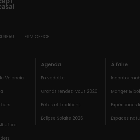
BUREAU
FILM OFFICE
Agenda
À faire
de Valencia
En vedette
Incontournab
ia
Grands rendez-vous 2026
Manger & boi
tiers
Fêtes et traditions
Expériences 
Éclipse Solaire 2026
Espaces natu
Albufera
tiers