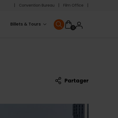
Pre
Convention Bureau
Film Office
header
User
Billets & Tours
0
menu
User menu
accoun
menu
Partager