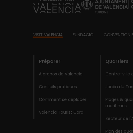
https://fundacion.visitvalencia.com/
Footer
VISIT VALENCIA
FUNDACIÓ
CONVENTION 
domains
Préparer
Quartiers
À propos de Valencia
Centre-ville 
Conseils pratiques
Jardin du Tur
Comment se déplacer
Plages & quar
maritimes
Valencia Tourist Card
Secteur de l'
Plan des quar