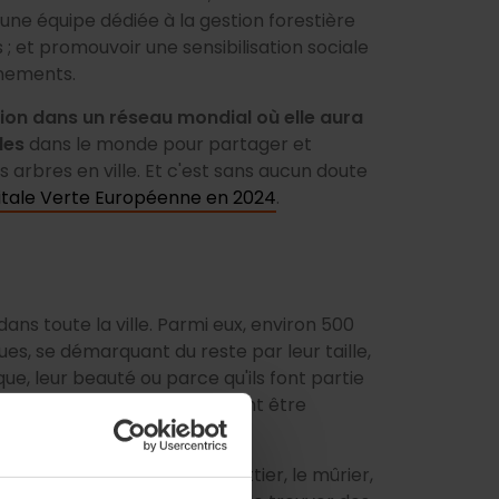
ne équipe dédiée à la gestion forestière
s ; et promouvoir une sensibilisation sociale
énements.
ion dans un réseau mondial où elle aura
les
dans le monde pour partager et
 arbres en ville. Et c'est sans aucun doute
tale Verte Européenne en 2024
.
dans toute la ville. Parmi eux, environ 500
, se démarquant du reste par leur taille,
ique, leur beauté ou parce qu'ils font partie
ste
cinq itinéraires
qui peuvent être
s la ville sont le palmier dattier, le mûrier,