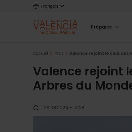
Skip
Français
to
main
Main
content
Préparer
navigat
Breadcrumb
Accueil
Infos
Valence rejoint le club des 
Valence rejoint l
Arbres du Mond
| 26.03.2024 - 14:28