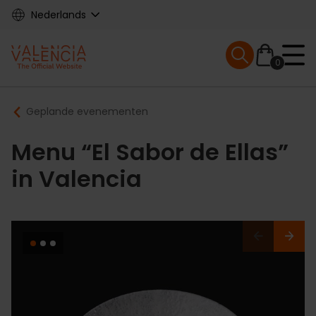
Skip
Nederlands
to
main
Mobile menu ex
content
0
Main
Breadcrumb
Geplande evenementen
navigation
Menu “El Sabor de Ellas”
in Valencia