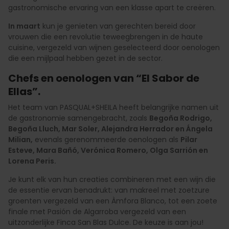
gastronomische ervaring van een klasse apart te creëren.
In maart
kun je genieten van gerechten bereid door
vrouwen die een revolutie teweegbrengen in de haute
cuisine, vergezeld van wijnen geselecteerd door oenologen
die een mijlpaal hebben gezet in de sector.
Chefs en oenologen van “El Sabor de
Ellas”.
Het team van PASQUAL+SHEILA heeft belangrijke namen uit
de gastronomie samengebracht, zoals
Begoña Rodrigo,
Begoña Lluch, Mar Soler, Alejandra Herrador en Ángela
Milian,
evenals gerenommeerde oenologen als
Pilar
Esteve, Mara Bañó, Verónica Romero, Olga Sarrión en
Lorena Peris.
Je kunt elk van hun creaties combineren met een wijn die
de essentie ervan benadrukt: van makreel met zoetzure
groenten vergezeld van een Àmfora Blanco, tot een zoete
finale met Pasión de Algarroba vergezeld van een
uitzonderlijke Finca San Blas Dulce. De keuze is aan jou!