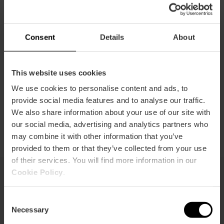
Consent
Details
About
Routebeschrijving
This website uses cookies
We use cookies to personalise content and ads, to
provide social media features and to analyse our traffic.
We also share information about your use of our site with
our social media, advertising and analytics partners who
may combine it with other information that you’ve
provided to them or that they’ve collected from your use
of their services. You will find more information in our
Cookie Policy
.
Dit vind je misschien ook leuk
Consent
Necessary
Selection