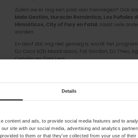
Zullen we er nog een paar aan toevoegen? Ook aan
Mala Gestión, Huracán Romántica, Los Puñales d
Himnóticos, City of Fury en Fatal
, naast vele and
worden.
En alsof dat nog niet genoeg is, wordt het prog
DJ Coco b2b Maadrassoo, Fat Gordon, DJ Theo, Agro
Cebrián en Dani Less.
Details
e content and ads, to provide social media features and to analy
 our site with our social media, advertising and analytics partn
Verschillende gerenommeerde chef-koks uit de st
 provided to them or that they’ve collected from your use of their
creaties vlak naast het podium te proeven.