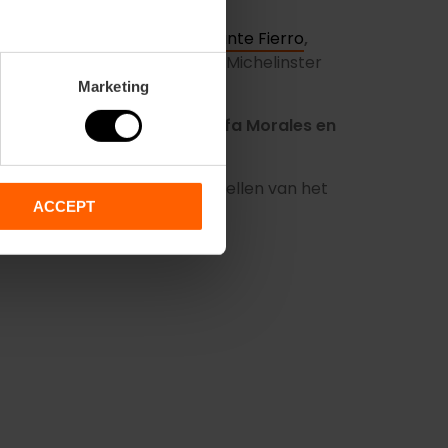
ermán Carrizo van
Restaurante Fierro
,
dal
, allemaal bekroond met 1 Michelinster
Marketing
Momiji
,
Rakel Cernicharo, Rafa Morales en
estival gastronomische voorstellen van het
ACCEPT