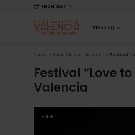
Skip
Nederlands
to
main
Main
content
Planning
navigat
Breadcrumb
Home
Geplande evenementen
Festival “
Festival “Love to
Valencia