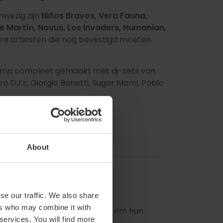
wezig zijn
Niños Bravos, Vera Fauna,
e Martín, Novus, Los Invaders, Humanian,
ere artiesten die nog bevestigd moeten
ramma compleet gemaakt met dj-sets van
 DJ’s, Giorgio Bonetti, Sugar Mami, Pablo
About
se our traffic. We also share
ers who may combine it with
ad València geven je de kans om hun
 services. You will find more