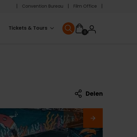
Pre
Convention Bureau
Film Office
header
User
Tickets & Tours
0
menu
User menu
accoun
menu
Delen