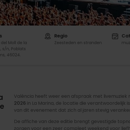
s
Regio
Cat
 del Moll de la
Zeesteden en stranden
muz
 s/n, Poblats
ms, 46024.
a
València heeft weer een afspraak met livemuziek
2026
in La Marina, de locatie die verantwoordelijk i
le
van dit evenement dat zich al jaren stevig veranker
De affiche van deze editie brengt gevestigde to
zorgen voor een zeer compleet weekend voor liefheb