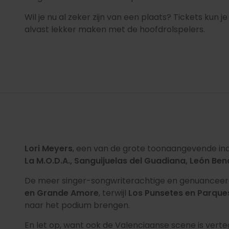
Wil je nu al zeker zijn van een plaats? Tickets kun j
alvast lekker maken met de hoofdrolspelers.
Lori Meyers
, een van de grote toonaangevende in
La M.O.D.A., Sanguijuelas del Guadiana, León Ben
De meer singer-songwriterachtige en genuanceer
en Grande Amore
, terwijl
Los Punsetes en Parque
naar het podium brengen.
En let op, want ook de Valenciaanse scene is ver