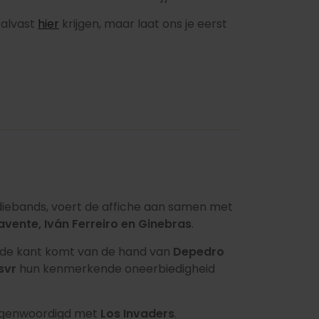
e alvast
hier
krijgen, maar laat ons je eerst
diebands, voert de affiche aan samen met
avente, Iván Ferreiro en Ginebras
.
de kant komt van de hand van
Depedro
svr
hun kenmerkende oneerbiedigheid
tegenwoordigd met
Los Invaders
.