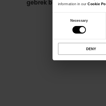
gebrek bij «Love to Rock»
information in our
Cookie Po
Consent
Necessary
Selection
DENY