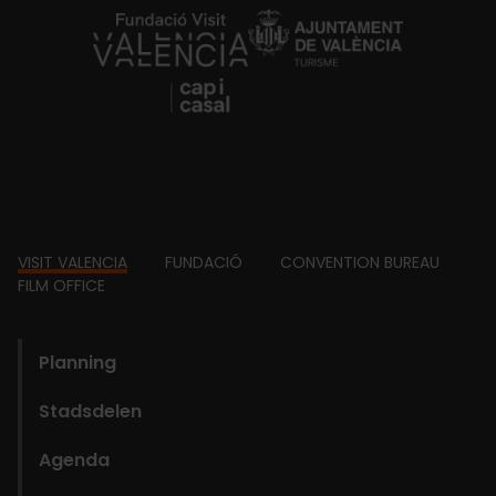
https://fundacion.visitvalencia.com/
Footer
VISIT VALENCIA
FUNDACIÓ
CONVENTION BUREAU
FILM OFFICE
domains
Planning
Stadsdelen
Agenda