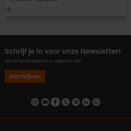
Schrijf je in voor onze Newsletter!
Mis de beste plannen in Valencia niet!
Inschrijven
https://www.instagram.com/visit_valencia/
https://www.youtube.com/user/Turisvalenc
https://www.facebook.com/VisitValenc
https://twitter.com/ValenciaSpan
https://vimeo.com/visitvalen
https://www.linkedin.com/company/turismo-valencia/
https://api.whatsapp.com/send/?