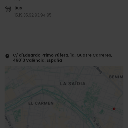
Bus
15,
19,
35,
92,
93,
94,
95
C/ d'Eduardo Primo Yúfera, 1a, Quatre Carreres,
46013 València, España
ose
ebar