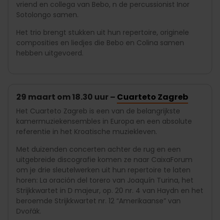
vriend
en collega van
Bebo,
n de percussionist Inor
Sotolongo samen.
Het trio brengt stukken uit hun repertoire, originele
composities en liedjes die Bebo en Colina samen
hebben uitgevoerd.
29 maart om 18.30 uur –
Cuarteto Zagreb
Het Cuarteto Zagreb is een van de belangrijkste
kamermuziekensembles in Europa en een absolute
referentie in het Kroatische muziekleven.
Met duizenden concerten achter de rug en een
uitgebreide discografie komen ze naar CaixaForum
om je drie sleutelwerken uit hun repertoire te laten
horen: La oración del torero van Joaquín Turina, het
Strijkkwartet in D majeur, op. 20 nr. 4 van Haydn en het
beroemde Strijkkwartet nr. 12 “Amerikaanse” van
Dvořák.