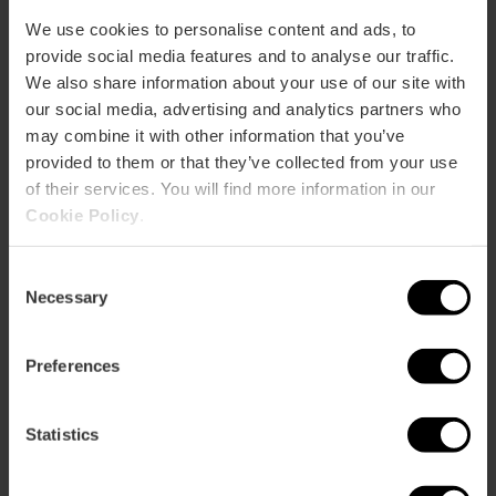
We use cookies to personalise content and ads, to
CONCERTEN VANDAAG IN
provide social media features and to analyse our traffic.
VALÈNCIA
We also share information about your use of our site with
our social media, advertising and analytics partners who
may combine it with other information that you’ve
DATUM:
provided to them or that they’ve collected from your use
of their services. You will find more information in our
Cookie Policy
.
Beleef de passie voor
Beleef
flamenco en het Teatro Talia
de
Consent
passie
Necessary
Selection
voor
flamenco
en
Preferences
Het Kiev Ballet keert terug
Het
het
naar het Teatro Olympia met
Kiev
Teatro
"Het Zwanenmeer".
Ballet
Talia
Statistics
keert
terug
naar