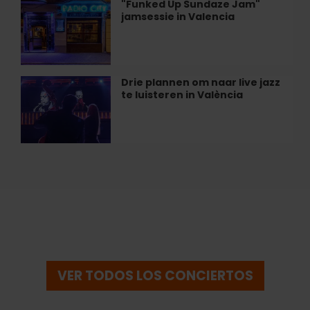
"Funked Up Sundaze Jam"
"Funked
Alegal
jamsessie in Valencia
Up
van
Sundaze
Valencia
Jam"
jamsessie
in
Drie plannen om naar live jazz
Drie
Valencia
te luisteren in València
plannen
om
naar
live
jazz
te
luisteren
in
València
VER TODOS LOS CONCIERTOS