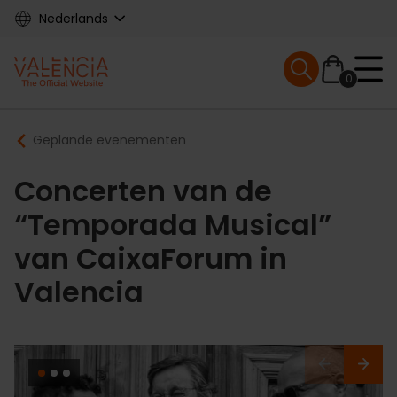
Skip
Nederlands
to
main
Mobile menu ex
content
0
Main
Breadcrumb
Geplande evenementen
navigation
Concerten van de
“Temporada Musical”
van CaixaForum in
Valencia