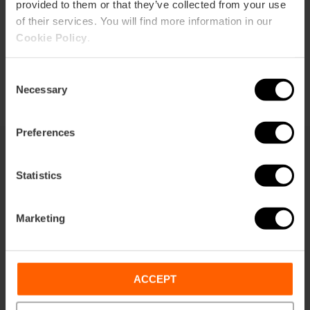
provided to them or that they’ve collected from your use
of their services. You will find more information in our
Cookie Policy
.
Consent
Necessary
Selection
Preferences
Statistics
Dit vind je misschien ook leuk
Marketing
ACCEPT