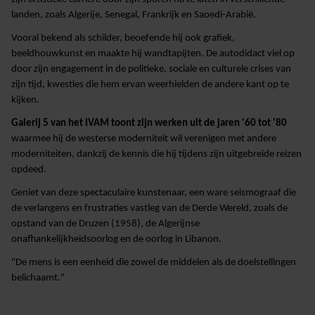
landen, zoals Algerije, Senegal, Frankrijk en Saoedi-Arabië.
Vooral bekend als schilder, beoefende hij ook grafiek,
beeldhouwkunst en maakte hij wandtapijten. De autodidact viel op
door zijn engagement in de politieke, sociale en culturele crises van
zijn tijd, kwesties die hem ervan weerhielden de andere kant op te
kijken.
Galerij 5 van het IVAM toont zijn werken uit de jaren '60 tot '80
waarmee hij de westerse moderniteit wil verenigen met andere
moderniteiten, dankzij de kennis die hij tijdens zijn uitgebreide reizen
opdeed.
Geniet van deze spectaculaire kunstenaar, een ware seismograaf die
de verlangens en frustraties vastleg van de Derde Wereld, zoals de
opstand van de Druzen (1958), de Algerijnse
onafhankelijkheidsoorlog en de oorlog in Libanon.
"De mens is een eenheid die zowel de middelen als de doelstellingen
belichaamt."