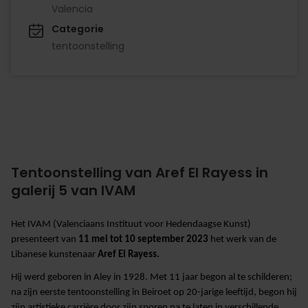
Valencia
Categorie
tentoonstelling
Tentoonstelling van Aref El Rayess in
galerij 5 van IVAM
Het IVAM (Valenciaans Instituut voor Hedendaagse Kunst)
presenteert van
11 mei tot 10 september 2023
het werk van de
Libanese kunstenaar
Aref El Rayess.
Hij werd geboren in Aley in 1928. Met 11 jaar begon al te schilderen;
na zijn eerste tentoonstelling in Beiroet op 20-jarige leeftijd, begon hij
zijn artistieke carrière door zijn sporen na te laten in verschillende