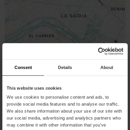
ose
ebar
p
Consent
Details
About
Bekijk kaart
r
ation
This website uses cookies
We use cookies to personalise content and ads, to
provide social media features and to analyse our traffic.
We also share information about your use of our site with
Routebeschrijving
our social media, advertising and analytics partners who
may combine it with other information that you’ve