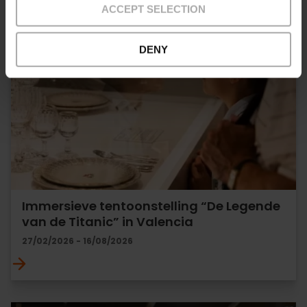
ACCEPT SELECTION
DENY
Immersieve tentoonstelling “De Legende
van de Titanic” in Valencia
27/02/2026 - 16/08/2026