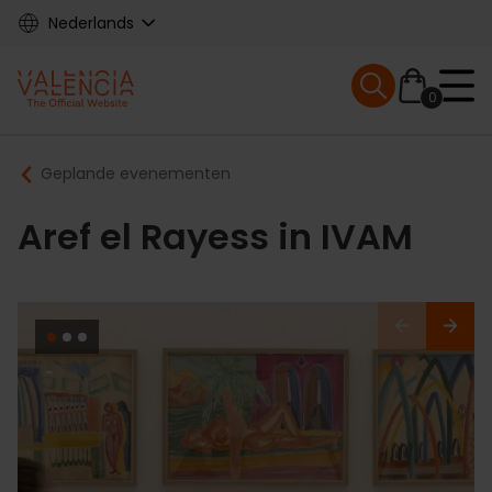
Skip
Nederlands
to
main
Mobile menu ex
content
0
Main
Breadcrumb
Geplande evenementen
navigation
Aref el Rayess in IVAM