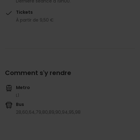
Dernière séance à 19h00.
Tickets
À partir de 9,50 €
Comment s'y rendre
Metro
L1
Bus
28,
60,
64,
79,
80,
89,
90,
94,
95,
98