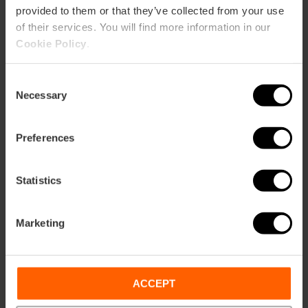
provided to them or that they’ve collected from your use
of their services. You will find more information in our
Cookie Policy
.
Consent
Necessary
Selection
Exposition immersive
Preferences
« Les derniers jours de
Pompéi » à Valencia
Statistics
01/10/2026 - 31/12/2026
Marketing
« Mémoire habitée » :
ACCEPT
des visites guidées à
Bombas Gens