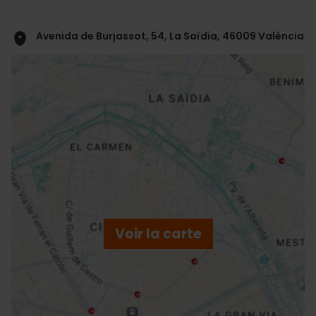
Avenida de Burjassot, 54, La Saïdia, 46009 València
ose
ebar
p
Voir la carte
r
ation