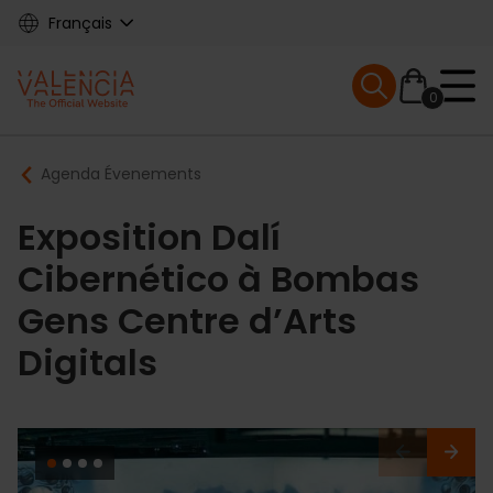
Skip
Français
to
main
Mobile menu ex
content
0
Main
Breadcrumb
Agenda Évenements
navigation
Exposition Dalí
Cibernético à Bombas
Gens Centre d’Arts
Digitals