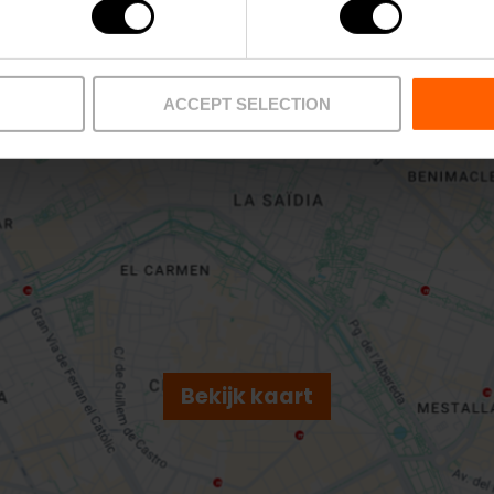
L3,
L5,
L7,
L9
4,
8,
9,
11,
16,
28,
70,
7
ACCEPT SELECTION
 València
Bekijk kaart