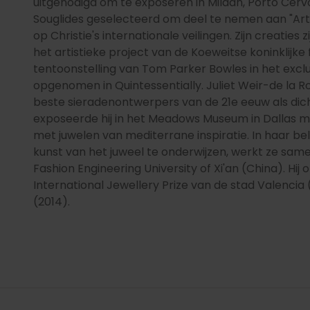
uitgenodigd om te exposeren in Milaan, Porto Cervo
Souglides geselecteerd om deel te nemen aan "Art J
op Christie's internationale veilingen. Zijn creaties
het artistieke project van de Koeweitse koninklijke 
tentoonstelling van Tom Parker Bowles in het exclus
opgenomen in Quintessentially. Juliet Weir-de la 
beste sieradenontwerpers van de 21e eeuw als dicht
exposeerde hij in het Meadows Museum in Dallas met 
met juwelen van mediterrane inspiratie. In haar b
kunst van het juweel te onderwijzen, werkt ze sam
Fashion Engineering University of Xi'an (China). Hij 
International Jewellery Prize van de stad Valencia
(2014).