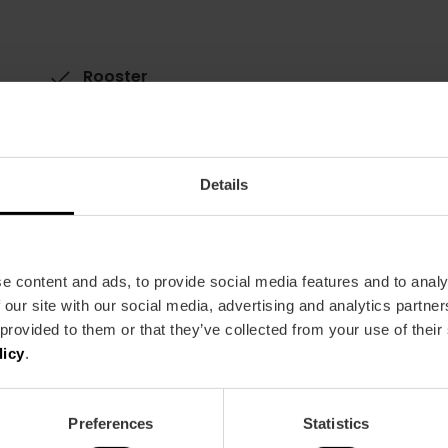
Rooster
Uurrooster: van maandag tot vrijdag van 10u to
11.00 tot 14.00 uur.
Free TAX
Details
Valencia Tourist Card Korting
-10%
e content and ads, to provide social media features and to analy
 our site with our social media, advertising and analytics partn
 provided to them or that they’ve collected from your use of their
licy
.
Preferences
Statistics
Metro
Bus