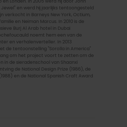
 en Londen. In 2005 werd hij door John
ewel" en werd hij jaarlijks tentoongesteld
 zijn verkocht in Barneys New York, Octium,
familie en Neiman Marcus. In 2010 is de
ieve Burj Al Arab hotel in Dubai
Rochefoucauld noemt hem een ​​van de
er en verhalenverteller. In 2013
de tentoonstelling "Sorolla in America" ​​
elang om het project voort te zetten om de
en in de sieradenschool van Shaanxi
ontving de National Design Prize (1986), de
 (1988) en de National Spanish Craft Award