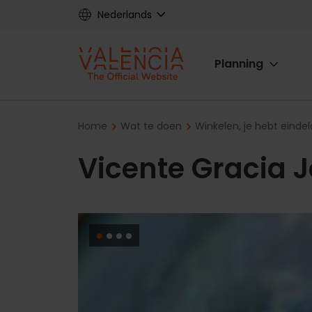
Skip
Nederlands
to
main
Main
content
Planning
navigat
Breadcrumb
Home
Wat te doen
Winkelen, je hebt eindel
Vicente Gracia 