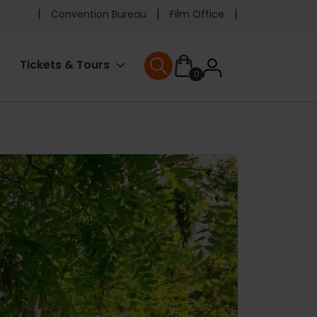
Pre
Convention Bureau
Film Office
header
User
Tickets & Tours
0
menu
User menu
accoun
menu