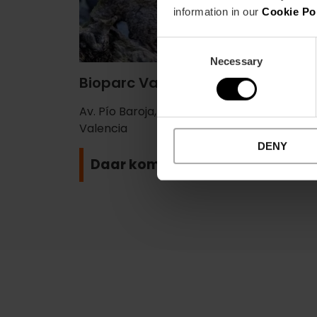
information in our
Cookie Po
Consent
Necessary
Selection
Bioparc València (Zoo)
Av. Pío Baroja, 3, Campanar, 46015 València
Valencia
DENY
Daar komen