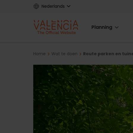
Skip
Nederlands
to
main
Main
content
Planning
navigat
Breadcrumb
Home
Wat te doen
Route parken en tuin