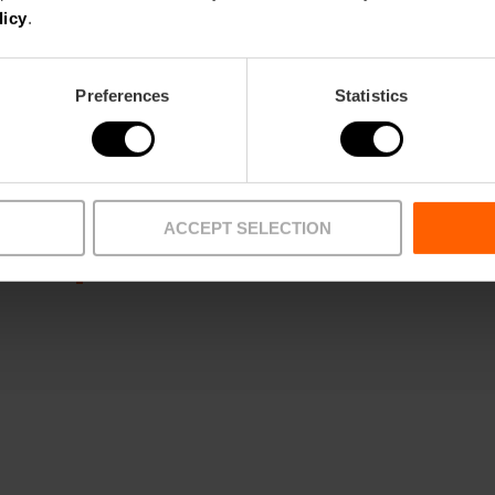
licy
.
Preferences
Statistics
Parque de Cabecera
,
Av. Pío Baroja, Campanar, 46015 València,
Valencia
ACCEPT SELECTION
Daar komen