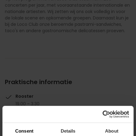
concerten per jaar, met vooraanstaande internationale en
nationale artiesten. Wij zetten wij ons ook volledig in voor
de lokale scene en opkomende groepen. Daarnaast kun je
bij de Loco Club onze beroemde pastrami-sandwiches,
taco's en andere gastronomische delicatessen proeven.
Praktische informatie
Rooster
19.00 – 3.30
Consent
Details
About