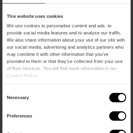
This website uses cookies
Hoe te arriveren
We use cookies to personalise content and ads, to
Metro
provide social media features and to analyse our traffic.
We also share information about your use of our site with
L1,
L2,
L3,
L5,
L9
our social media, advertising and analytics partners who
Bus
may combine it with other information that you’ve
60,
62,
64,
92,
C2
provided to them or that they’ve collected from your use
of their services. You will find more information in our
Cookie Policy
.
Calle Erudito Orellana, 12 46008 València
Consent
Necessary
Selection
Preferences