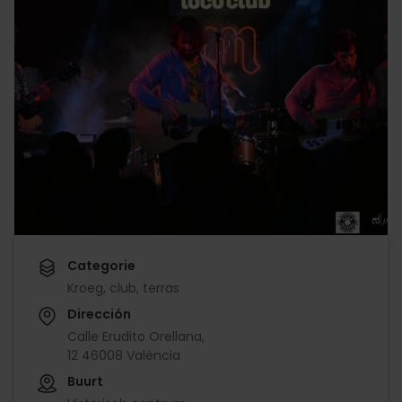
Categorie
Kroeg, club, terras
Dirección
Calle Erudito Orellana,
12 46008 València
Buurt