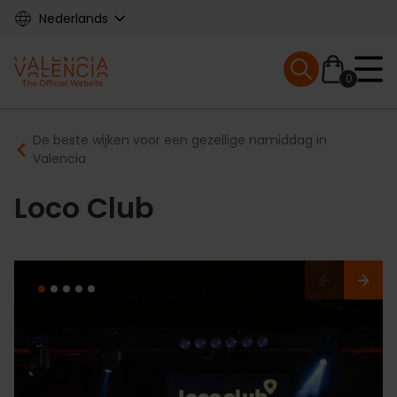
Skip
Nederlands
to
main
Mobile menu ex
content
0
Main
Breadcrumb
De beste wijken voor een gezellige namiddag in
navigation
Valencia
Loco Club