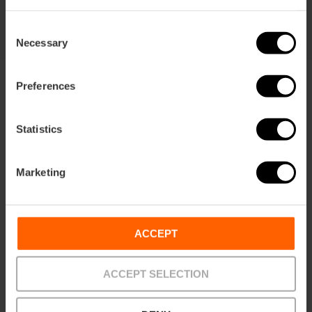
Consent
Necessary
Selection
Preferences
Statistics
Voorwaarden
Aanbiedingen
FAQs
Marketing
ACCEPT
Betalingen
Retouren
Afhaalpunten
ACCEPT SELECTION