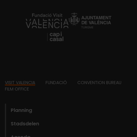
https://fundacion.visitvalencia.com/
Footer
VISIT VALENCIA
FUNDACIÓ
CONVENTION BUREAU
FILM OFFICE
domains
Planning
Stadsdelen