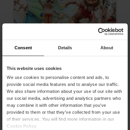
Consent
Details
About
This website uses cookies
Begeleid ochtendbezoek aan de
We use cookies to personalise content and ads, to
Fallas van Valencia
provide social media features and to analyse our traffic.
4.6
- 24 beoordelingen
We also share information about your use of our site with
our social media, advertising and analytics partners who
Duur: 2h 30m
may combine it with other information that you’ve
Toegang tot 3 Fallas
provided to them or that they’ve collected from your use
of their services. You will find more information in our
Cookie Policy
.
€ 19,00
Vanaf