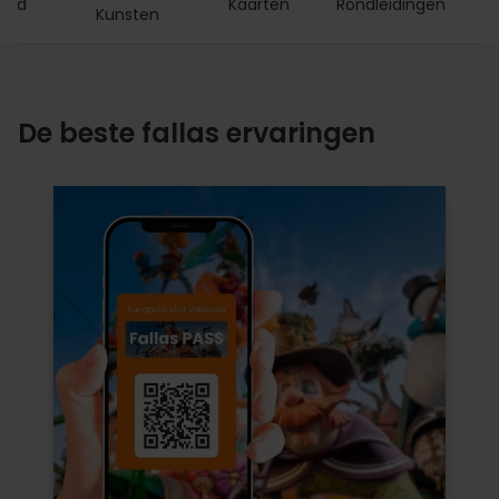
Card
Kaarten
Rondleidingen
Kunsten
De beste fallas ervaringen