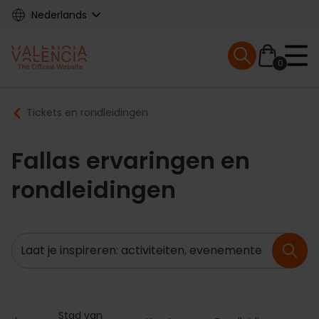
Skip
Nederlands
to
main
Mobile menu ex
content
0
Main
Breadcrumb
Tickets en rondleidingen
navigation
Fallas ervaringen en
rondleidingen
Zoeken
Stad van 