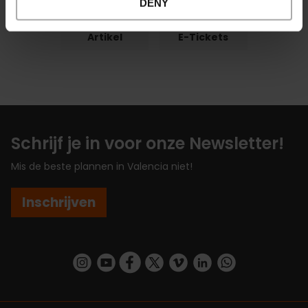
DENY
Artikel
E-Tickets
Schrijf je in voor onze Newsletter!
Mis de beste plannen in Valencia niet!
Inschrijven
https://www.instagram.com/visit_valencia/
https://www.youtube.com/user/Turisvalenc
https://www.facebook.com/VisitValenc
https://twitter.com/ValenciaSpan
https://vimeo.com/visitvalen
https://www.linkedin.com/company/turismo-valencia/
https://api.whatsapp.com/send/?