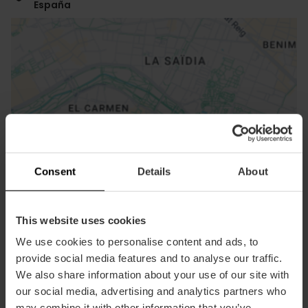
España
ose
ebar
Consent
Details
About
p
Bekijk kaart
r
ation
This website uses cookies
We use cookies to personalise content and ads, to
provide social media features and to analyse our traffic.
We also share information about your use of our site with
our social media, advertising and analytics partners who
Routebeschrijving
may combine it with other information that you’ve