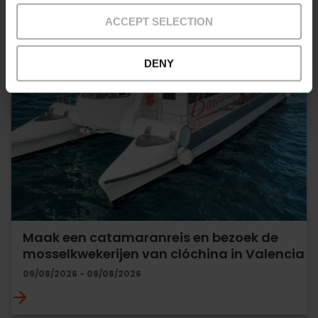
ACCEPT SELECTION
DENY
Maak een catamaranreis en bezoek de
mosselkwekerijen van clóchina in Valencia
09/08/2026 - 09/08/2026