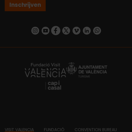
Inschrijven
https://www.instagram.com/visit_valencia/
https://www.youtube.com/user/Turisvalenc
https://www.facebook.com/VisitValenc
https://twitter.com/ValenciaSpan
https://vimeo.com/visitvalen
https://www.linkedin.com/company/turismo-valencia/
https://api.whatsapp.com/send/?
https://fundacion.visitvalencia.com/
VISIT VALENCIA
FUNDACIÓ
CONVENTION BUREAU