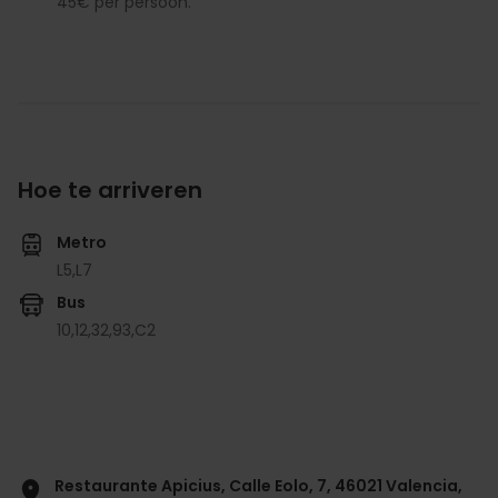
45€ per persoon.
Hoe te arriveren
Metro
L5,
L7
Bus
10,
12,
32,
93,
C2
Restaurante Apicius, Calle Eolo, 7, 46021 Valencia,