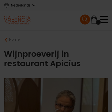
Skip
Nederlands
to
main
Mobile menu ex
content
0
Main
Breadcrumb
Home
navigation
Wijnproeverij in
restaurant Apicius