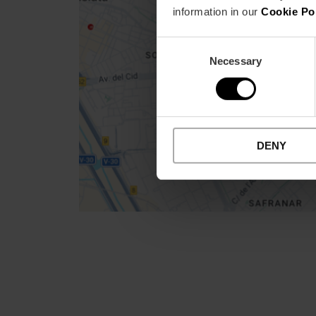
map
information in our
Cookie Po
Get
Consent
your
location
Necessary
Selection
Routebeschrijving
DENY