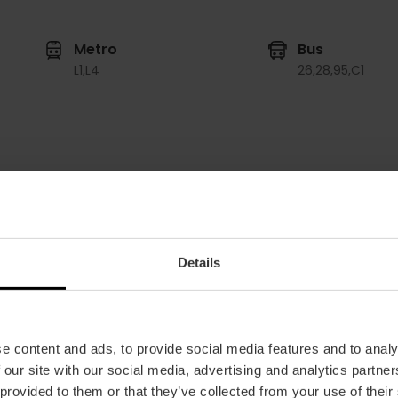
Metro
Bus
L1,
L4
26,
28,
95,
C1
Details
e content and ads, to provide social media features and to analy
 our site with our social media, advertising and analytics partn
 provided to them or that they’ve collected from your use of their