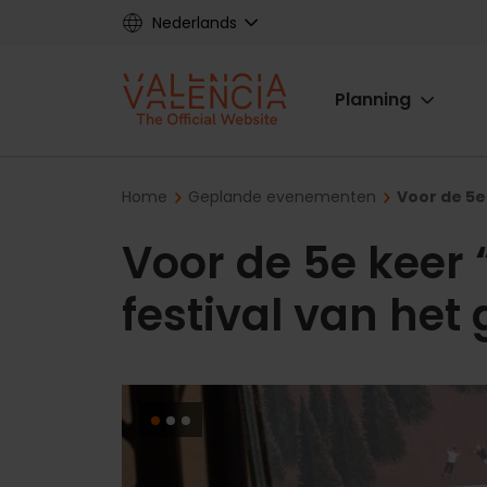
Skip
Nederlands
to
main
Main
content
Planning
navigat
Breadcrumb
Home
Geplande evenementen
Voor de 5e
Voor de 5e keer
festival van het