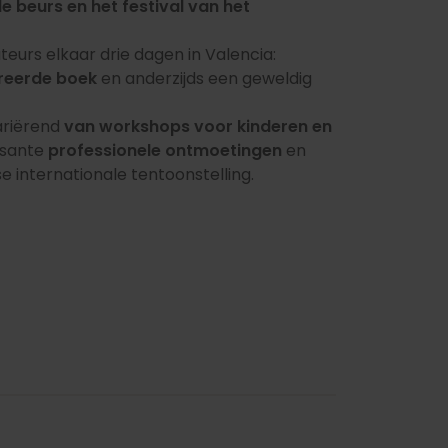
beurs en het festival van het
eurs elkaar drie dagen in Valencia:
treerde boek
en anderzijds een geweldig
ariërend
van workshops voor kinderen en
essante
professionele ontmoetingen
en
se internationale tentoonstelling.