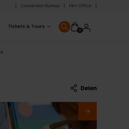
Pre
Convention Bureau
Film Office
header
User
Tickets & Tours
0
menu
User menu
accoun
ek
menu
Delen