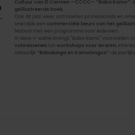
Cultuur van El Carmen —CCCC— “Baba Kamo”: de 
n
geïllustreerde boek.
.
Ook dit jaar weer ontmoeten professionals en amat
enerzijds een
commerciële beurs van het geïllus
festival met een programma voor iedereen.
In deze V-editie brengt "Baba Kamo" voorstellen v
volwassenen
tot
workshops voor leraren
, inter
natuurlijk
“Babalunga en Kamolongos”:
de jaarlijk