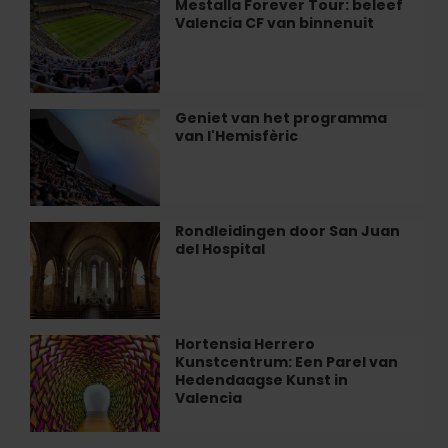
Mestalla Forever Tour: beleef
Mestalla
van
Valencia CF van binnenuit
Forever
de
Tour:
zee
beleef
ontbijten
Valencia
in
CF
Geniet van het programma
Geniet
València
van
van l'Hemisfèric
van
binnenuit
het
programma
van
l'Hemisfèric
Rondleidingen door San Juan
Rondleidingen
del Hospital
door
San
Juan
del
Hospital
Hortensia Herrero
Hortensia
Kunstcentrum: Een Parel van
Herrero
Hedendaagse Kunst in
Kunstcentrum:
Valencia
Een
Parel