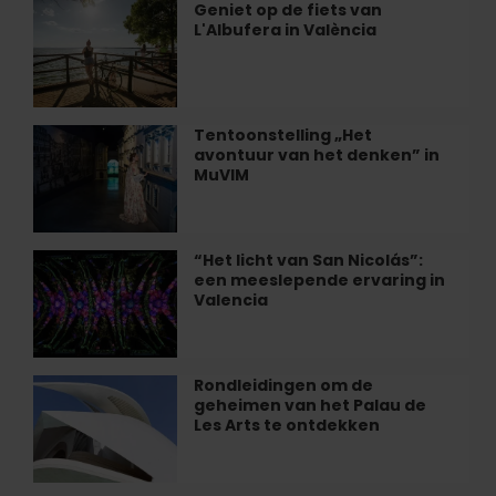
van
Geniet op de fiets van
Geniet
Hedendaagse
L'Albufera in València
op
Kunst
de
in
fiets
Valencia
van
L'Albufera
Tentoonstelling „Het
Tentoonstelling
in
avontuur van het denken” in
„Het
València
MuVIM
avontuur
van
het
denken”
“Het licht van San Nicolás”:
“Het
in
een meeslepende ervaring in
licht
MuVIM
Valencia
van
San
Nicolás”:
een
Rondleidingen om de
Rondleidingen
meeslepende
geheimen van het Palau de
om
ervaring
Les Arts te ontdekken
de
in
geheimen
Valencia
van