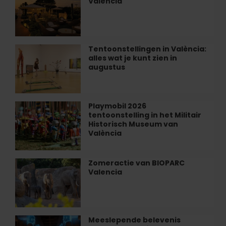
Valencia
in
Roig
Hotel
Arena
Las
Arenas
in
Tentoonstellingen in València:
Tentoonstellingen
Valencia
alles wat je kunt zien in
in
augustus
València:
alles
wat
je
Playmobil 2026
Playmobil
kunt
tentoonstelling in het Militair
2026
zien
Historisch Museum van
tentoonstelling
València
in
in
augustus
het
Militair
Zomeractie van BIOPARC
Zomeractie
Historisch
Valencia
van
Museum
BIOPARC
van
Valencia
València
Meeslepende belevenis
Meeslepende