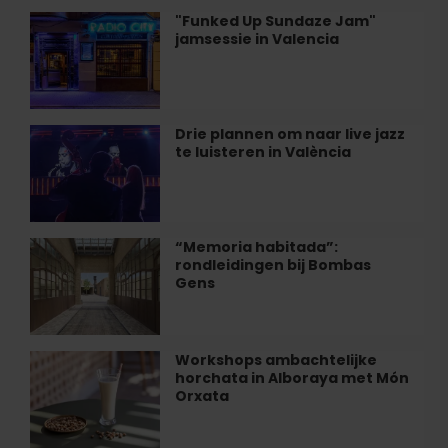
Restaurant
"Funked Up Sundaze Jam"
"Funked
Alegal
jamsessie in Valencia
Up
van
Sundaze
Valencia
Jam"
jamsessie
in
Drie plannen om naar live jazz
Drie
Valencia
te luisteren in València
plannen
om
naar
live
jazz
“Memoria habitada”:
“Memoria
te
rondleidingen bij Bombas
habitada”:
luisteren
Gens
rondleidingen
in
bij
València
Bombas
Gens
Workshops ambachtelijke
Workshops
horchata in Alboraya met Món
ambachtelijke
Orxata
horchata
in
Alboraya