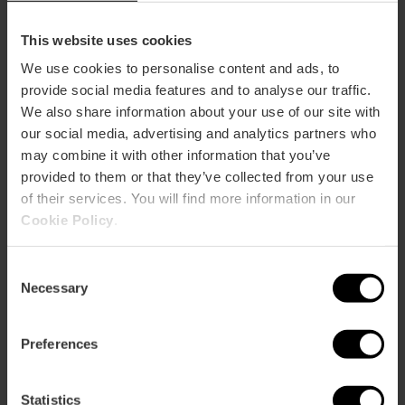
de València-stadion
door
het
This website uses cookies
Ciutat
We use cookies to personalise content and ads, to
de
provide social media features and to analyse our traffic.
València-
Geniet van de beste live
Geniet
stadion
We also share information about your use of our site with
flamenco!
van
our social media, advertising and analytics partners who
de
may combine it with other information that you’ve
beste
live
provided to them or that they’ve collected from your use
flamenco!
of their services. You will find more information in our
Begeleide motorroutes om
Begeleide
Valencia te ontdekken
motorroutes
Cookie Policy
.
om
Valencia
Consent
te
Necessary
Selection
ontdekken
Wedstrijden Valenciaanse
Wedstrijden
pilota in het Trinquet Pelayo
Valenciaanse
van Valencia
pilota
Preferences
in
het
Trinquet
Statistics