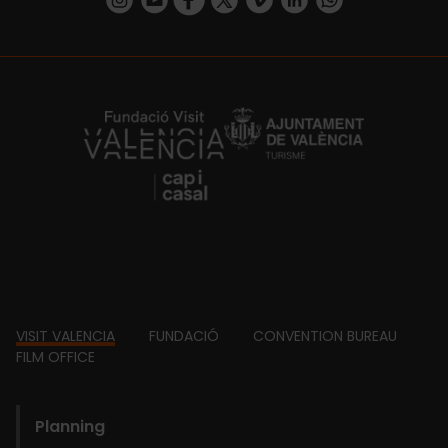
https://fundacion.visitvalencia.com/
Footer
VISIT VALENCIA
FUNDACIÓ
CONVENTION BUREAU
FILM OFFICE
domains
Planning