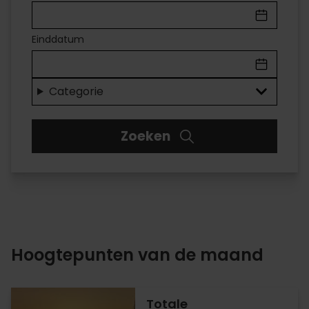
IN
VALÈNCIA
Einddatum
Voor
elk
Categorie
wat
Zoeken
wils
Hoogtepunten van de maand
Totale