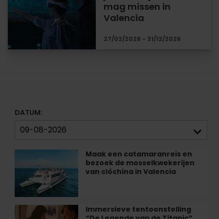
mag missen in
Valencia
27/02/2026 - 31/12/2026
DATUM:
Maak een catamaranreis en
Maak
bezoek de mosselkwekerijen
een
van clóchina in Valencia
catamaranreis
en
bezoek
de
Immersieve tentoonstelling
Immersieve
mosselkwekerijen
“De Legende van de Titanic”