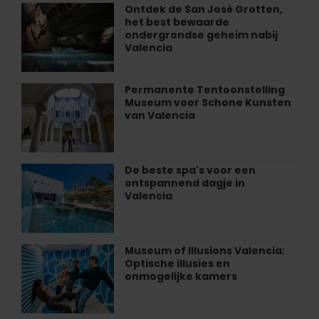
het
Ontdek de San José Grotten,
Ontdek
Palau
het best bewaarde
de
de
ondergrondse geheim nabij
San
Valencia
Les
José
Arts
Grotten,
te
het
Permanente Tentoonstelling
Permanente
ontdekken
best
Museum voor Schone Kunsten
Tentoonstelling
bewaarde
van Valencia
Museum
ondergrondse
voor
geheim
Schone
nabij
Kunsten
De beste spa's voor een
De
Valencia
van
ontspannend dagje in
beste
Valencia
Valencia
spa's
voor
een
ontspannend
Museum of Illusions Valencia:
Museum
dagje
Optische illusies en
of
in
onmogelijke kamers
Illusions
Valencia
Valencia:
Optische