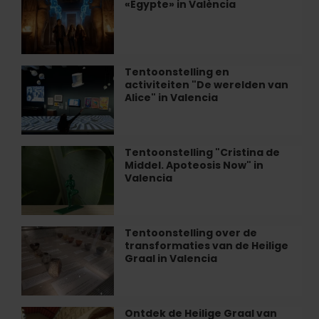
«Egypte» in València
belevenis
«Egypte»
in
València
Tentoonstelling en
Tentoonstelling
activiteiten "De werelden van
en
Alice" in Valencia
activiteiten
"De
werelden
van
Tentoonstelling "Cristina de
Tentoonstelling
Alice"
Middel. Apoteosis Now" in
"Cristina
in
Valencia
de
Valencia
Middel.
Apoteosis
Now"
Tentoonstelling over de
Tentoonstelling
in
transformaties van de Heilige
over
Valencia
Graal in Valencia
de
transformaties
van
de
Ontdek de Heilige Graal van
Ontdek