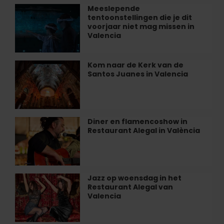
illusies
Meeslepende
Meeslepende
en
tentoonstellingen die je dit
tentoonstellingen
onmogelijke
voorjaar niet mag missen in
die
Valencia
kamers
je
dit
voorjaar
Kom naar de Kerk van de
Kom
niet
Santos Juanes in Valencia
naar
mag
de
missen
Kerk
in
van
Valencia
de
Diner en flamencoshow in
Diner
Santos
Restaurant Alegal in València
en
Juanes
flamencoshow
in
in
Valencia
Restaurant
Alegal
Jazz op woensdag in het
Jazz
in
Restaurant Alegal van
op
València
Valencia
woensdag
in
het