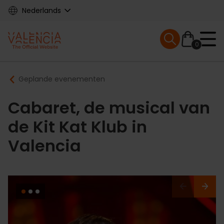
Skip
Nederlands
to
main
Mobile menu ex
content
0
Main
Breadcrumb
Geplande evenementen
navigation
Cabaret, de musical van
de Kit Kat Klub in
Valencia