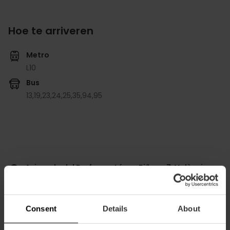
Hoe te arriveren
Metro
L10
Bus
13,
19,
23,
24,
25,
35,
94,
95
Avinguda del Professor López Piñero, 7, València,
España
Consent
Details
About