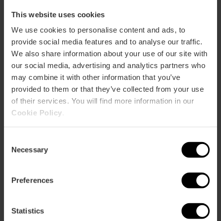
This website uses cookies
We use cookies to personalise content and ads, to
provide social media features and to analyse our traffic.
ose
We also share information about your use of our site with
ebar
our social media, advertising and analytics partners who
p
may combine it with other information that you’ve
Bekijk kaart
r
provided to them or that they’ve collected from your use
ation
of their services. You will find more information in our
Cookie Policy
.
Consent
Necessary
Selection
Routebeschrijving
Preferences
Statistics