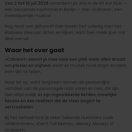
Van 2 tot 19 juli 2026
verandert Les Arts in de Kit Kat Klub —
een beroemde nachtclub in Berlijn — met «Cabaret», een
meeslepende musical.
Nog nooit van gehoord? Dan breekt het volledig met het
klassieke idee van zitten en kijken, want hier maak jij er ook
deel van uit.
Waar het over gaat
«Cabaret» neemt je mee naar een plek waar alles draait
om plezier en vrijheid
, waar de muziek nooit stopt en niets
echt lijkt te tellen.
Maar let op, want langzaam komen de persoonlijke
verhalen van de personages naar voren en nee, die zijn
niet altijd vrolijk;
er zijn ingewikkelde liefdes, moeilijke
keuzes en een realiteit die de sfeer begint te
vertroebelen.
Bij het verhaal hoor je zeker bekende nummers zoals
«Willkommen», «Don’t Tell Mama», «Money, Money» of
«Cabaret».