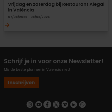
Vrijdag en zaterdag bij Restaurant Alegal
in València
07/08/2026 - 08/08/2026
Schrijf je in voor onze Newsletter!
Mis de beste plannen in Valencia niet!
Inschrijven
https://www.instagram.com/visit_valencia/
https://www.youtube.com/user/Turisvalenc
https://www.facebook.com/VisitValenc
https://twitter.com/ValenciaSpan
https://vimeo.com/visitvalen
https://www.linkedin.com/company/turismo-valencia/
https://api.whatsapp.com/send/?