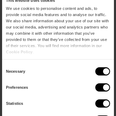
This website uses cookies
We use cookies to personalise content and ads, to
provide social media features and to analyse our traffic.
We also share information about your use of our site with
ose
our social media, advertising and analytics partners who
ebar
may combine it with other information that you’ve
p
provided to them or that they’ve collected from your use
Bekijk kaart
r
of their services. You will find more information in our
ation
Cookie Policy
.
Consent
Necessary
Selection
Routebeschrijving
Preferences
Statistics