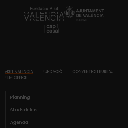
https://fundacion.visitvalencia.com/
Footer
VISIT VALENCIA
FUNDACIÓ
CONVENTION BUREAU
FILM OFFICE
domains
Planning
Stadsdelen
Agenda