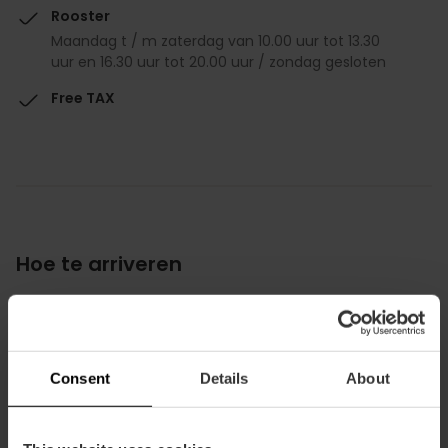
Rooster
Maandag t / m zaterdag van 10.00 uur tot 13.30
uur en 16.30 uur tot 20.00 uur / zondag gesloten
Free TAX
Hoe te arriveren
Avenida l'Oest, 52 46001 València
Consent
Details
About