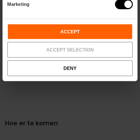
Marketing
ACCEPT
Contact
ACCEPT SELECTION
Website
Email*
DENY
+34 963 529 053
Hoe er te komen