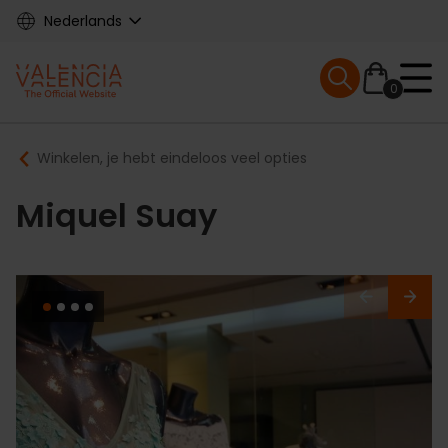
Skip
Nederlands
to
main
Mobile menu ex
content
0
Main
Breadcrumb
Winkelen, je hebt eindeloos veel opties
navigation
Miquel Suay