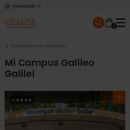
Skip
Nederlands
to
main
Mobile menu ex
content
0
Main
Breadcrumb
Huisvesting voor studenten
navigation
Mi Campus Galileo
Galilei