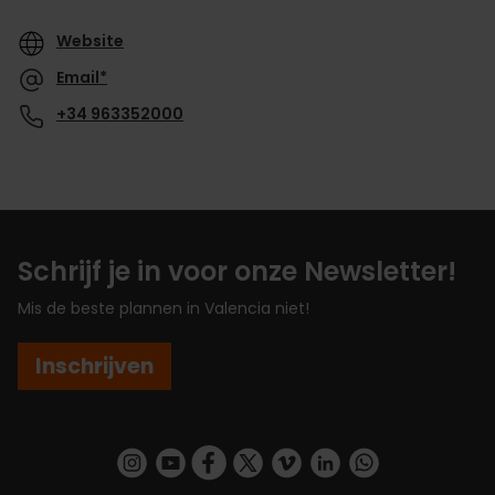
Website
Email*
+34 963352000
Schrijf je in voor onze Newsletter!
Mis de beste plannen in Valencia niet!
Inschrijven
https://www.instagram.com/visit_valencia/
https://www.youtube.com/user/Turisvalenc
https://www.facebook.com/VisitValenc
https://twitter.com/ValenciaSpan
https://vimeo.com/visitvalen
https://www.linkedin.com/company/turismo-valencia/
https://api.whatsapp.com/send/?