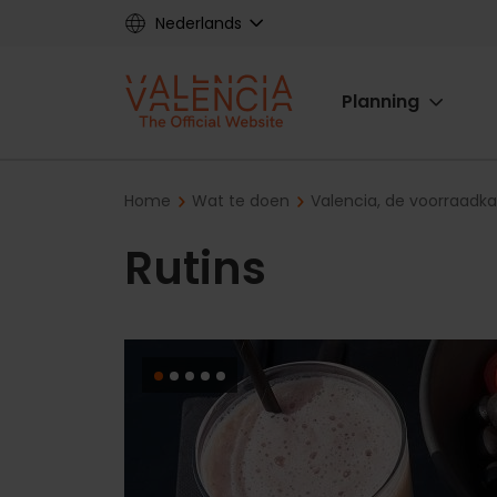
Skip
Nederlands
to
main
Main
content
Planning
navigat
Breadcrumb
Home
Wat te doen
Valencia, de voorraadk
Rutins