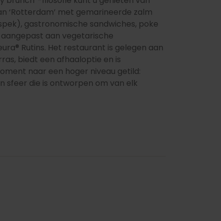
y brunch”-filosofie kunt u genieten van
(van ‘Rotterdam’ met gemarineerde zalm
 spek), gastronomische sandwiches, poke
n aangepast aan vegetarische
Heura® Rutins. Het restaurant is gelegen aan
ras, biedt een afhaaloptie en is
moment naar een hoger niveau getild:
n sfeer die is ontworpen om van elk