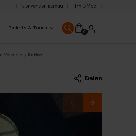
Pre
Convention Bureau
Film Office
header
User
Tickets & Tours
0
menu
User menu
accoun
in Valencia
Rutins
menu
Delen