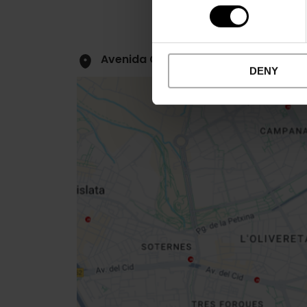
Avenida Cortes Valencianas, 18 (Bajo
DENY
Close
sidebar
map
Get
your
location