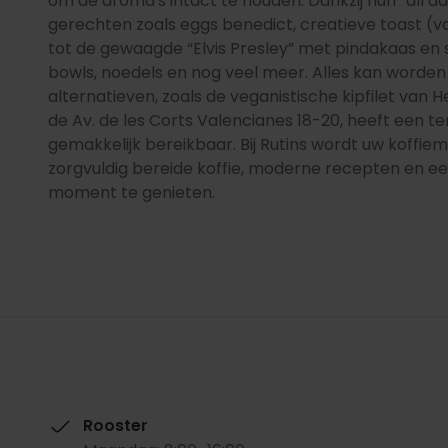
om de aroma's intact te houden. Dankzij hun “all da
gerechten zoals eggs benedict, creatieve toast 
tot de gewaagde “Elvis Presley” met pindakaas en
bowls, noedels en nog veel meer. Alles kan worde
alternatieven, zoals de veganistische kipfilet van 
de Av. de les Corts Valencianes 18-20, heeft een ter
gemakkelijk bereikbaar. Bij Rutins wordt uw koffie
zorgvuldig bereide koffie, moderne recepten en ee
moment te genieten.
Rooster