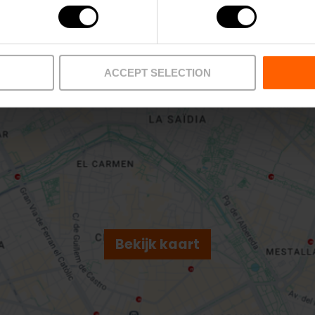
L1,
L2
62,
64
º floor) 46015 València
ACCEPT SELECTION
Bekijk kaart