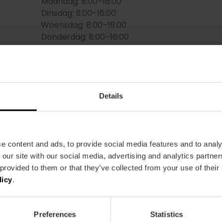
Maandag: 8:00–16:00
Dinsdag: 8:00–16:00
Woensdag: 8:00–16:00
Donderdag: 8:00–16:00
Vrijdag: 8:00–16:00
Zaterdag: 8:00–16:00
Zondag: 8:00–16:00
Gemiddelde prijs
Details
15.00€
e content and ads, to provide social media features and to analy
 our site with our social media, advertising and analytics partn
 provided to them or that they’ve collected from your use of their
licy
.
Metro
Bus
Preferences
Statistics