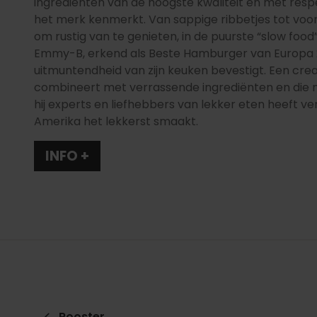
ingrediënten van de hoogste kwaliteit en met res
het merk kenmerkt. Van sappige ribbetjes tot voo
om rustig van te genieten, in de puurste “slow food”
Emmy-B, erkend als Beste Hamburger van Europa 20
uitmuntendheid van zijn keuken bevestigt. Een cre
combineert met verrassende ingrediënten en die 
hij experts en liefhebbers van lekker eten heeft ve
Amerika het lekkerst smaakt.
INFO +
Rooster