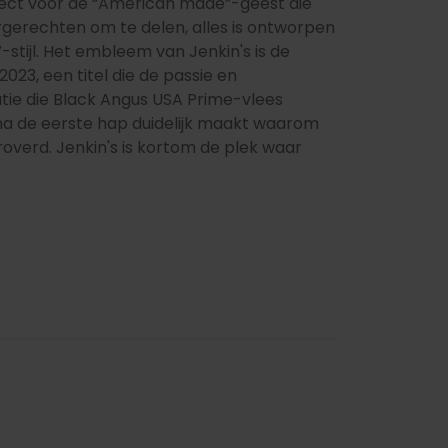
pect voor de “American made”-geest die
rgerechten om te delen, alles is ontworpen
-stijl. Het embleem van Jenkin's is de
23, een titel die de passie en
atie die Black Angus USA Prime-vlees
na de eerste hap duidelijk maakt waarom
roverd. Jenkin's is kortom de plek waar