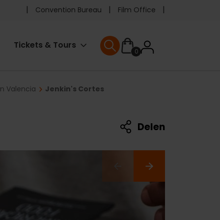
Pre
Convention Bureau
Film Office
header
User
Tickets & Tours
0
menu
User menu
accoun
in Valencia
Jenkin's Cortes
menu
Delen