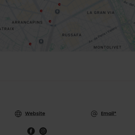
Website
Email*