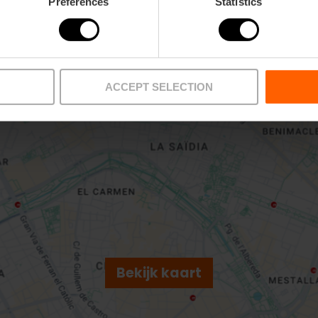
Preferences
Statistics
Metro
Bus
L1,
L2
62,
64
20 46015 València
ACCEPT SELECTION
Bekijk kaart