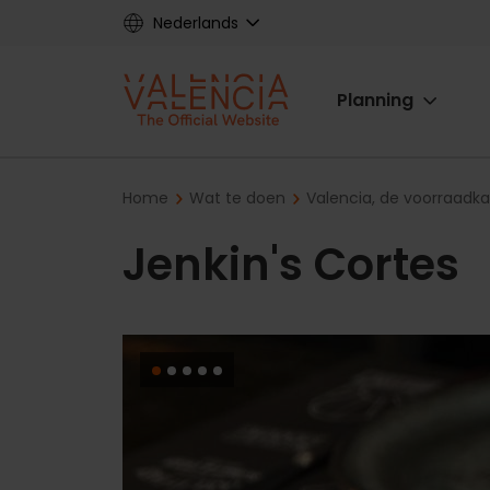
Skip
Nederlands
to
main
Main
content
Planning
navigat
Breadcrumb
Home
Wat te doen
Valencia, de voorraadk
Jenkin's Cortes