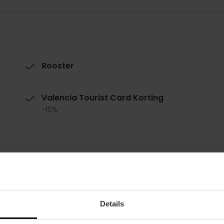
Rooster
.
Valencia Tourist Card Korting
-10%
Details
Metro
Bus