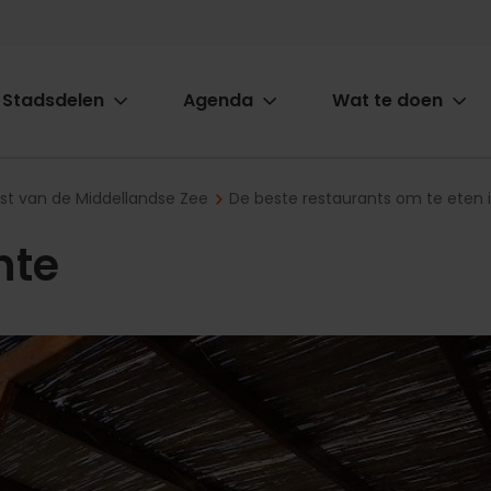
Stadsdelen
Agenda
Wat te doen
ion
ast van de Middellandse Zee
De beste restaurants om te eten 
nte