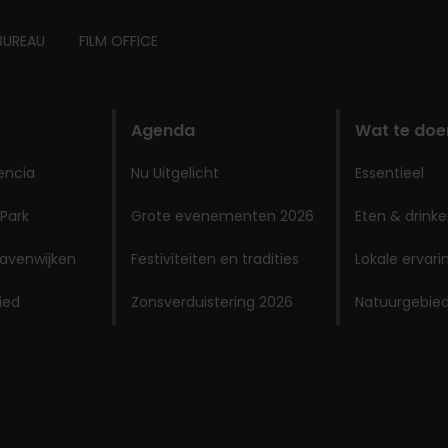
BUREAU
FILM OFFICE
Agenda
Wat te doe
encia
Nu Uitgelicht
Essentieel
 Park
Grote evenementen 2026
Eten & drink
avenwijken
Festiviteiten en tradities
Lokale ervar
ied
Zonsverduistering 2026
Natuurgebie