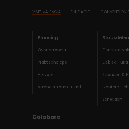
Footer
VISIT VALENCIA
FUNDACIÓ
CONVENTION 
domains
Planning
Stadsdelen
Over Valencia
Centrum Val
Praktische tips
Gebied Turia
Vervoer
Stranden & H
Valencia Tourist Card
Albufera Geb
Zonekaart
Colabora