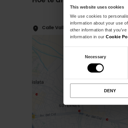
This website uses cookies
We use cookies to personalis
information about your use of
Calle Valle de Ayora, 3 46015 Valènc
other information that you’ve
information in our
Cookie Po
Consent
Necessary
Selection
Close
sidebar
map
DENY
Get
your
location