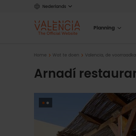
Skip
Nederlands
to
main
Main
content
Planning
navigat
Breadcrumb
Home
Wat te doen
Valencia, de voorraadk
Arnadí restaura