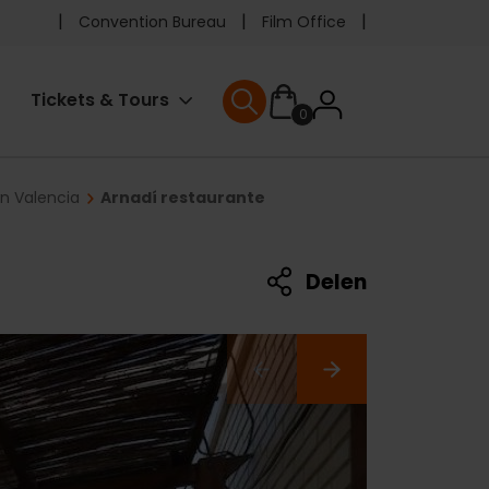
Pre
Convention Bureau
Film Office
header
User
Tickets & Tours
0
menu
User menu
accoun
in Valencia
Arnadí restaurante
menu
Delen