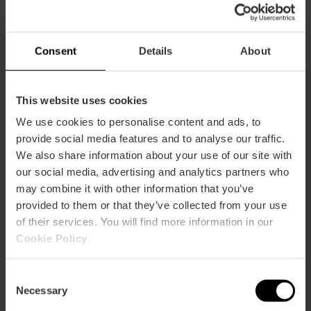
Jueves a Domingo de 19:30-20 h.
Consent
Details
About
This website uses cookies
We use cookies to personalise content and ads, to
Hoe te arriveren
provide social media features and to analyse our traffic.
We also share information about your use of our site with
Metro
our social media, advertising and analytics partners who
L3,
L5
may combine it with other information that you’ve
Bus
provided to them or that they’ve collected from your use
4,
6,
9,
11,
16,
26,
28,
31,
32,
70,
71,
81,
94,
95,
C1
of their services. You will find more information in our
Cookie Policy
.
Carrer d'Aparisi i Guijarro, 7, 46003 València,
España
Consent
Necessary
Selection