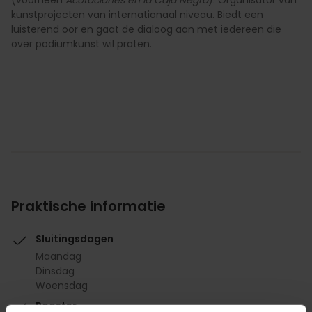
kunstprojecten van internationaal niveau. Biedt een
luisterend oor en gaat de dialoog aan met iedereen die
over podiumkunst wil praten.
Praktische informatie
Sluitingsdagen
Maandag
Dinsdag
Woensdag
Rooster