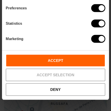
Preferences
Statistics
ose
Marketing
ebar
p
Bekijk kaart
r
ation
ACCEPT
ACCEPT SELECTION
DENY
Routebeschrijving