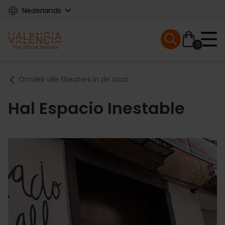
Skip
Nederlands
to
main
Mobile menu ex
content
0
Main
Breadcrumb
Ontdek alle theaters in de stad
navigation
Hal Espacio Inestable