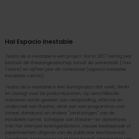
Hal Espacio Inestable
Teatro de lo inestable
is een project dat in 2017 twintig jaar
bestaat als theatergezelschap vanuit de universiteit (Tres
Teatre) en vijftien jaar als toneelzaal (
espacio inestable,
instabiele ruimte).
Teatro de lo inestable
is een kunstproject dat voelt, denkt
en zwoegt voor de podiumkunsten. Op verschillende
manieren wordt gewerkt aan verspreiding, reflectie en
onderzoek van theater, denk aan een programma voor
toneel, danskunst en andere "verstoringen" van de
instabiele ruimte. Schepper van theater- en dansshows
met het stempel avantgardistisch, nieuwe beeldspraak of
experimenten. Uitgever van de publicatie
Red Escénica
(voorheen
Acotaciones en la Caja Negra
). Organisator van