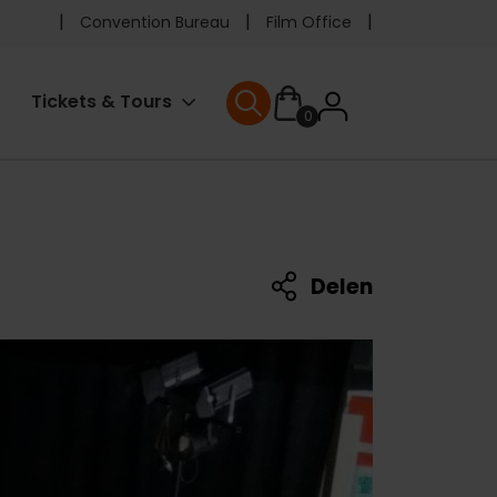
Pre
Convention Bureau
Film Office
header
User
Tickets & Tours
0
menu
User menu
accoun
menu
Delen