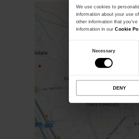
We use cookies to personalis
information about your use of
other information that you’ve
information in our
Cookie Po
Consent
Close
Necessary
Selection
sidebar
map
Get
your
location
DENY
Routebeschrijving