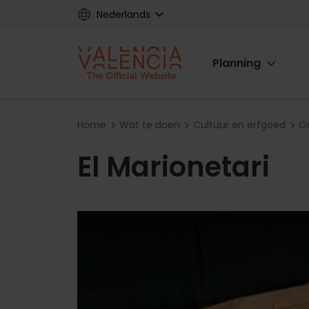
Skip
Nederlands
to
main
Main
content
Planning
navigat
Breadcrumb
Home
Wat te doen
Cultuur en erfgoed
On
El Marionetari