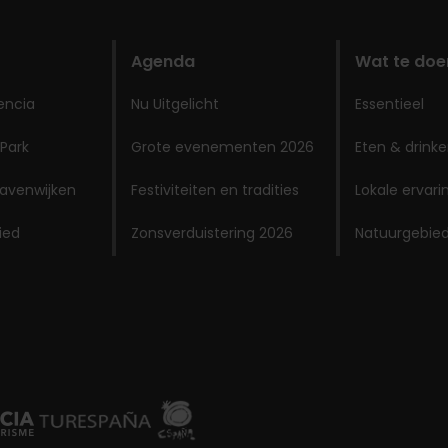
Agenda
Wat te doe
encia
Nu Uitgelicht
Essentieel
 Park
Grote evenementen 2026
Eten & drink
avenwijken
Festiviteiten en tradities
Lokale ervar
ied
Zonsverduistering 2026
Natuurgebie