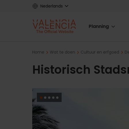
Skip
Nederlands
to
main
Main
content
Planning
navigat
Breadcrumb
Home
Wat te doen
Cultuur en erfgoed
D
Historisch Sta