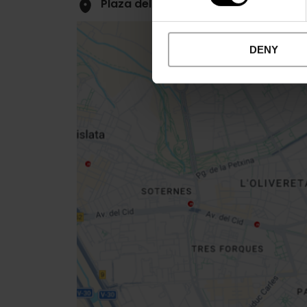
Plaza del Ayuntamiento, 1, 46002, Va
DENY
Close
sidebar
map
Get
your
location
Routebeschrijving