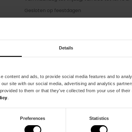
Gesloten op feestdagen
Tickets
Gratis toegang.
Details
e content and ads, to provide social media features and to analy
 our site with our social media, advertising and analytics partn
 provided to them or that they’ve collected from your use of their
Bus
licy
.
8,
9,
10,
11,
13,
19,
62,
67,
70,
71,
72
Preferences
Statistics