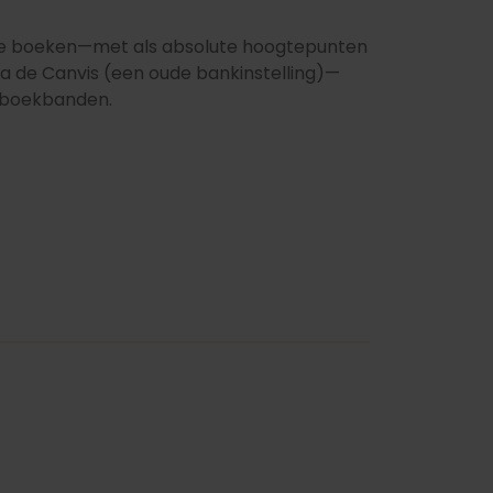
rde boeken—met als absolute hoogtepunten
ula de Canvis (een oude bankinstelling)—
e boekbanden.