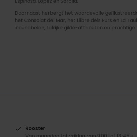
Espinosa, López en Sorolla.
Daarnaast herbergt het waardevolle geïllustree
het Consolat del Mar, het Llibre dels Furs en La Ta
incunabelen, talrijke gilde-attributen en prachtig
Rooster
Van maandag tot vrijdag, van 9.00 tot 13.:45 u.