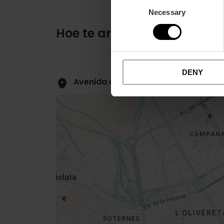
Consent
Necessary
Selection
Hoe te arriveren
DENY
Avenida de Neptuno, 72 43137 Valèn
Close
sidebar
map
Get
your