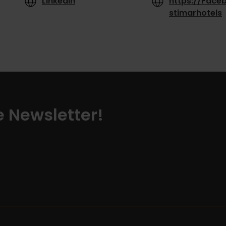
Linkedin
https://Face
stimarhotels
ze Newsletter!