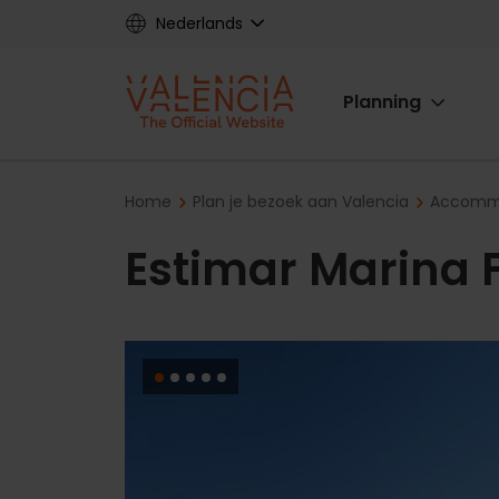
Skip
Nederlands
to
main
Main
content
Planning
navigat
Breadcrumb
Home
Plan je bezoek aan Valencia
Accommo
Estimar Marina 