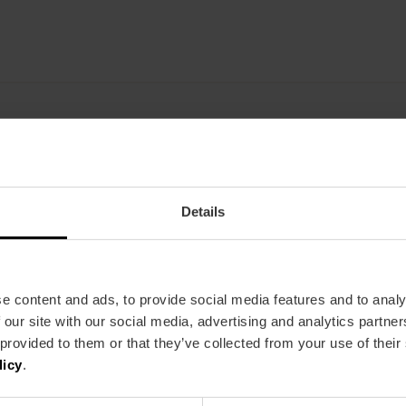
Kamers
Kamers: 130
Details
Single rooms: 30
Double rooms: 85
Family rooms: 5
e content and ads, to provide social media features and to analy
 our site with our social media, advertising and analytics partn
 provided to them or that they’ve collected from your use of their
licy
.